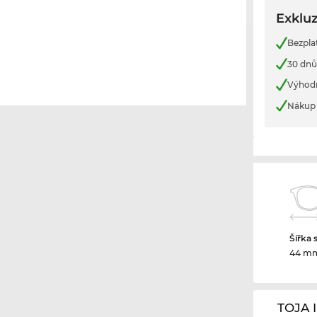
Exkluz
Bezpla
30 dnů
Výhod
Nákup 
Šířka 
44 m
TOJA 