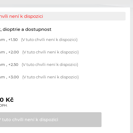
hvíli není k dispozici
t, dioptrie a dostupnost
m , +1.50
(V tuto chvíli není k dispozici)
m , +2.00
(V tuto chvíli není k dispozici)
m , +2.50
(V tuto chvíli není k dispozici)
m , +3.00
(V tuto chvíli není k dispozici)
30
Kč
 DPH.
V tuto chvíli není k
dispozici