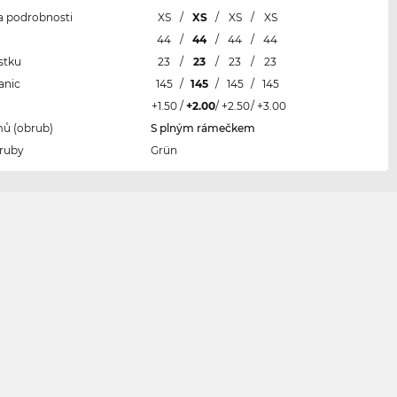
 a podrobnosti
XS
/
XS
/
XS
/
XS
l
44
/
44
/
44
/
44
stku
23
/
23
/
23
/
23
anic
145
/
145
/
145
/
145
+1.50
/
+2.00
/
+2.50
/
+3.00
ů (obrub)
S plným rámečkem
ruby
Grün