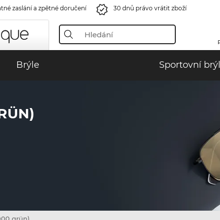
tné zaslání a zpětné doručení
30 dnů právo vrátit zboží
Brýle
Sportovní brý
GRÜN)
00 grün)