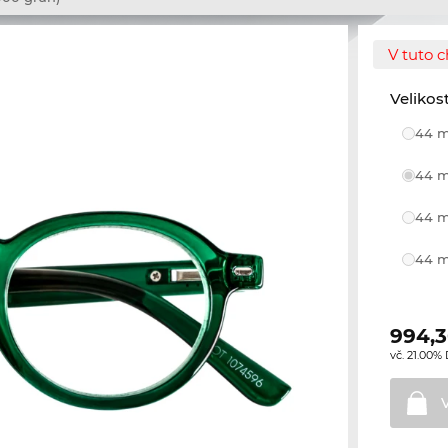
V tuto c
Velikos
44 m
44 m
44 m
44 m
994,
vč. 21.00%