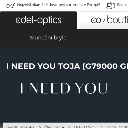
Největší okamžitě dostupný sortiment v Evropě!
Bezpla
Sluneční brýle
I NEED YOU TOJA (G79000 
Úvodní stránka
Čtecí brýle
I NEED YOU
TOJA (G790