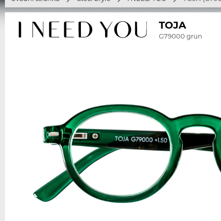
TOJA
G79000 grün