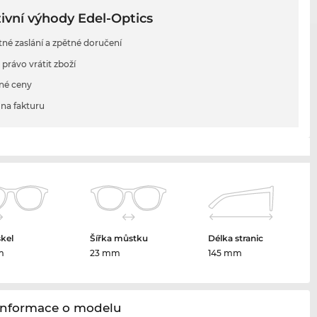
ivní výhody Edel-Optics
tné zaslání a zpětné doručení
 právo vrátit zboží
né ceny
na fakturu
skel
Šířka můstku
Délka stranic
m
23 mm
145 mm
Informace o modelu