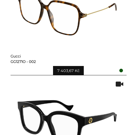
Gucci
GG1271O - 002
7 403,67 Kč