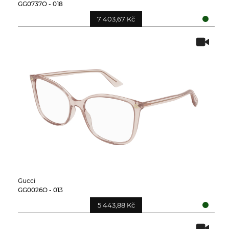
GG0737O - 018
7 403,67 Kč
Gucci
GG0026O - 013
5 443,88 Kč