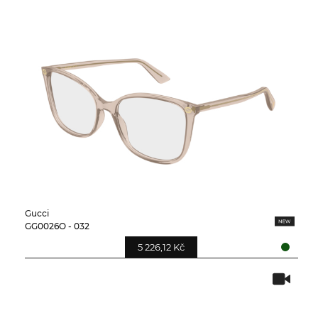
Gucci
GG0026O - 032
5 226,12 Kč