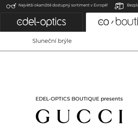
Největší okamžitě dostupný sortiment v Evropě!
Bezpl
Sluneční brýle