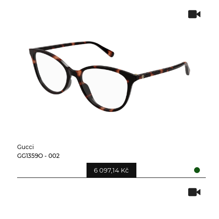
Gucci
GG1359O - 002
6 097,14 Kč