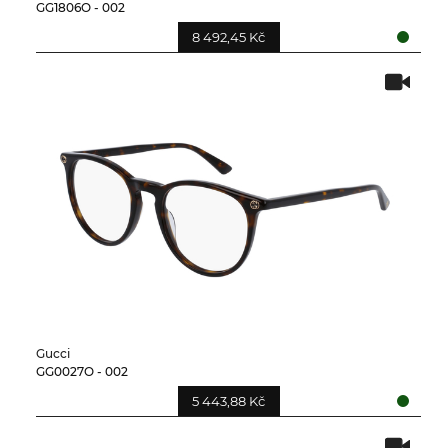
GG1806O - 002
8 492,45 Kč
Gucci
GG0027O - 002
5 443,88 Kč