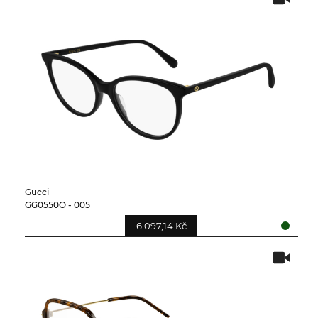
Gucci
GG0550O - 005
6 097,14 Kč