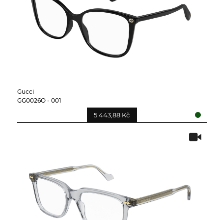
Gucci
GG0026O - 001
5 443,88 Kč