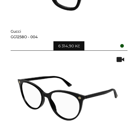
Gucci
GG1258O - 004
6 314,90 Kč