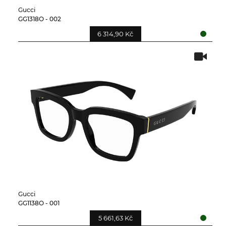
Gucci
GG1318O - 002
6 314,90 Kč
Gucci
GG1138O - 001
5 661,63 Kč