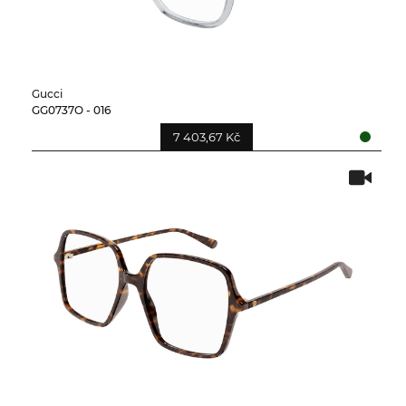
Gucci
GG0737O - 016
7 403,67 Kč