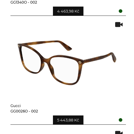
GG1340O - 002
4 463,98 Kč
Gucci
GG0026O - 002
5 443,88 Kč