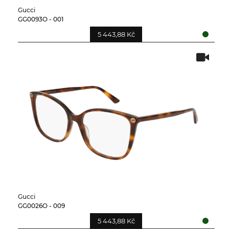
Gucci
GG0093O - 001
5 443,88 Kč
Gucci
GG0026O - 009
5 443,88 Kč