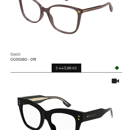
Gucci
GG0026O - 019
5 443,88 Kč