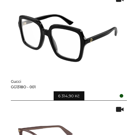
Gucci
GG1318O - 001
6 314,90 Kč