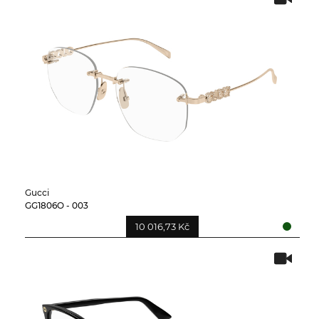
Gucci
GG1806O - 003
10 016,73 Kč