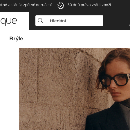
atné zaslání a zpětné doručení
30 dnů právo vrátit zboží
Brýle