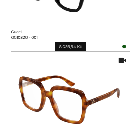
Gucci
GG1082O - 001
8 056,94 Kč