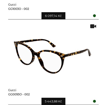
Gucci
GG1003O - 002
6 097,14 Kč
Gucci
GG0093O - 002
5 443,88 Kč