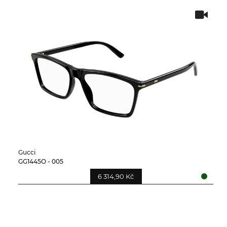
Gucci
GG1445O - 005
6 314,90 Kč