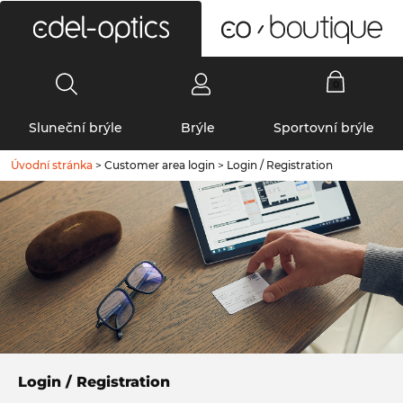
0
Sluneční brýle
Brýle
Sportovní brýle
Úvodní stránka
>
Customer area login
>
Login / Registration
Login / Registration