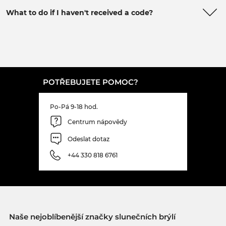
What to do if I haven't received a code?
POTŘEBUJETE POMOC?
Po-Pá 9-18 hod.
Centrum nápovědy
Odeslat dotaz
+44 330 818 6761
Naše nejoblíbenější značky slunečních brýlí