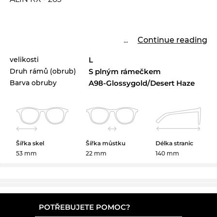
...
Continue reading
velikosti
L
Druh rámů (obrub)
S plným rámečkem
Barva obruby
A98-Glossygold/Desert Haze
Šířka skel
Šířka můstku
Délka stranic
53 mm
22 mm
140 mm
POTŘEBUJETE POMOC?