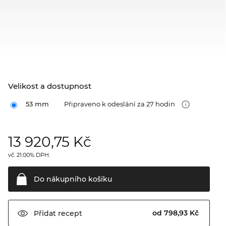
Velikost a dostupnost
53 mm
Připraveno k odeslání za 27 hodin
13 920,75
Kč
vč. 21.00% DPH.
Do nákupního
košíku
od 798,93 Kč
Přidat
recept