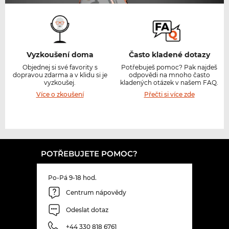
Vyzkoušení doma
Často kladené dotazy
Objednej si své favority s
Potřebuješ pomoc? Pak najdeš
dopravou zdarma a v klidu si je
odpovědi na mnoho často
vyzkoušej.
kladených otázek v našem FAQ.
Více o zkoušení
Přečti si více zde
POTŘEBUJETE POMOC?
Po-Pá 9-18 hod.
Centrum nápovědy
Odeslat dotaz
+44 330 818 6761