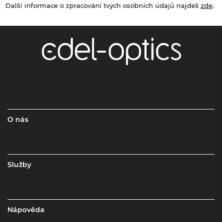
Další informace o zpracování tvých osobních údajů najdeš
zde
.
O nás
Služby
Nápověda