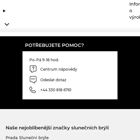
Info
o
výro
POTŘEBUJETE POMOC?
Po-Pá 9-18 hod.
Centrum nápovědy
Odeslat dotaz
+44 330 818 6761
Naše nejoblíbenější značky slunečních brýlí
Prada Sluneční brýle