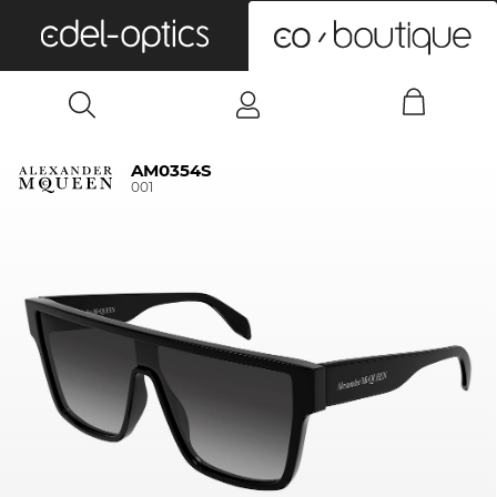
0
AM0354S
001