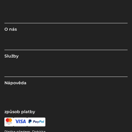
O nás
Služby
Nápověda
způsob platby
Platba předem, Dobírka