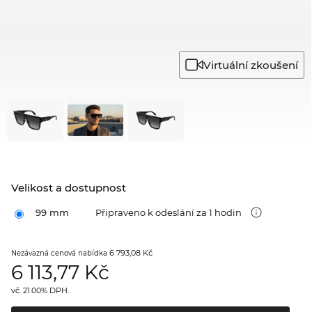
Virtuální zkoušení
Velikost a dostupnost
99 mm
Připraveno k odeslání za 1 hodin
6 793,08 Kč
Nezávazná cenová nabídka
6 113,77
Kč
vč. 21.00% DPH.