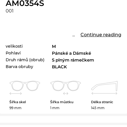
AM0354S
001
...
Continue reading
velikosti
M
Pohlaví
Pánské a Dámské
Druh rámů (obrub)
S plným rámečkem
Barva obruby
BLACK
Šířka skel
Šířka můstku
Délka stranic
99 mm
1 mm
145 mm