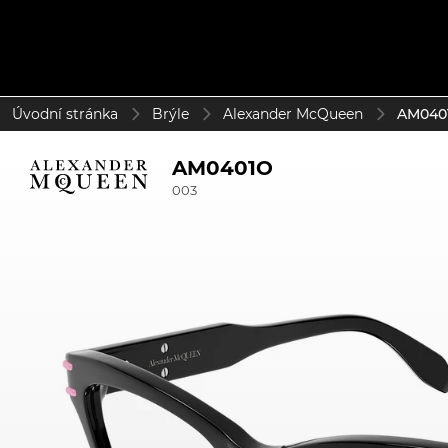
Úvodní stránka
Brýle
Alexander McQueen
AM0401
AM0401O
003