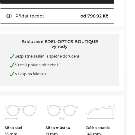
Přidat
recept
od 798,92 Kč
Exkluzivní EDEL-OPTICS BOUTIQUE
výhody
Bezplatné zaslání a zpětné doručení
30 dnů právo vrátit zboží
Nákup na fakturu
Šířka skel
Šířka můstku
Délka stranic
53 mm
18 mm
140 mm