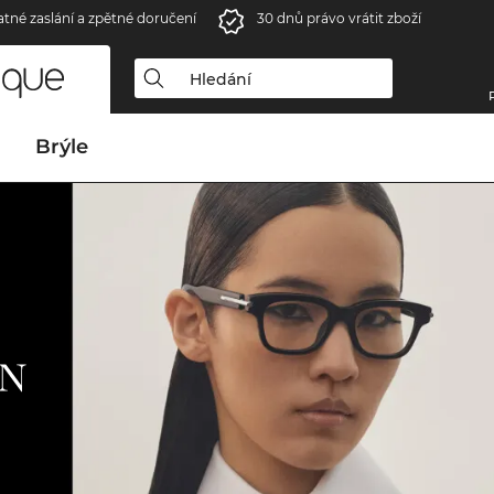
atné zaslání a zpětné doručení
30 dnů právo vrátit zboží
Brýle