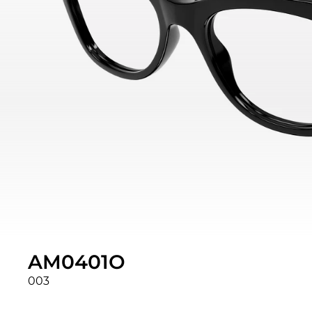
AM0401O
003