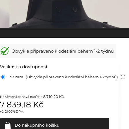
Obvykle připraveno k odeslání během
1-2 týdnů
Velikost a dostupnost
53 mm
(Obvykle připraveno k odeslání během 1-2 týdnů)
8 710,20 Kč
Nezávazná cenová nabídka
7 839,18
Kč
vč. 21.00% DPH.
Do nákupního
košíku