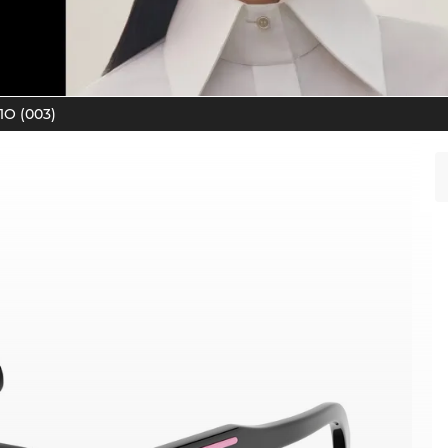
O (003)