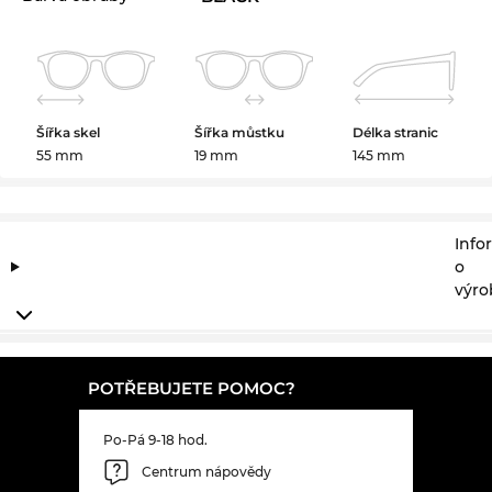
Šířka skel
Šířka můstku
Délka stranic
55 mm
19 mm
145 mm
Info
o
výro
POTŘEBUJETE POMOC?
Po-Pá 9-18 hod.
Centrum nápovědy