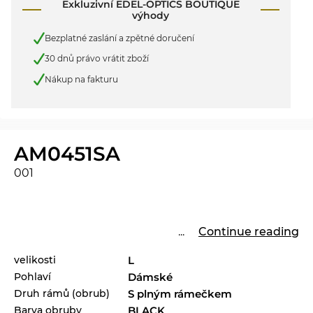
Exkluzivní EDEL-OPTICS BOUTIQUE
výhody
Bezplatné zaslání a zpětné doručení
30 dnů právo vrátit zboží
Nákup na fakturu
AM0451SA
001
...
Continue reading
velikosti
L
Pohlaví
Dámské
Druh rámů (obrub)
S plným rámečkem
Barva obruby
BLACK