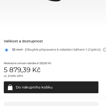
Velikost a dostupnost
55 mm
(Obvykle připraveno k odeslání během 1-2 týdnů)
6 532,65 Kč
Nezávazná cenová nabídka
5 879,39
Kč
vč. 21.00% DPH.
Do nákupního
košíku