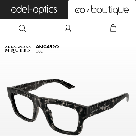
0
AM0452O
002