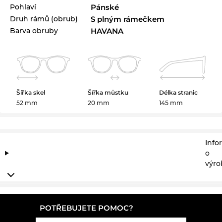
Pohlaví
Pánské
Druh rámů (obrub)
S plným rámečkem
Barva obruby
HAVANA
Šířka skel
Šířka můstku
Délka stranic
52 mm
20 mm
145 mm
Info
o
výro
POTŘEBUJETE POMOC?