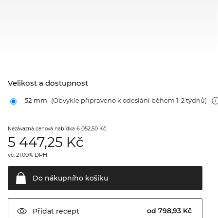
Velikost a dostupnost
52 mm
(Obvykle připraveno k odeslání během 1-2 týdnů)
6 052,50 Kč
Nezávazná cenová nabídka
5 447,25
Kč
vč. 21.00% DPH.
Do nákupního
košíku
od 798,93 Kč
Přidat
recept