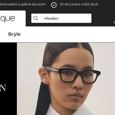
atné zaslání a zpětné doručení
30 dnů právo vrátit zboží
Brýle