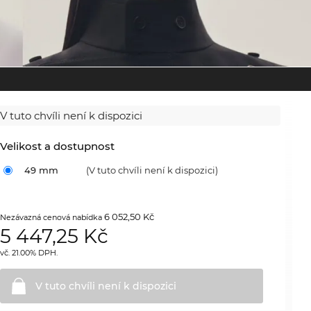
V tuto chvíli není k dispozici
Velikost a dostupnost
49 mm
(V tuto chvíli není k dispozici)
6 052,50 Kč
Nezávazná cenová nabídka
5 447,25
Kč
vč. 21.00% DPH.
V tuto chvíli není k
dispozici