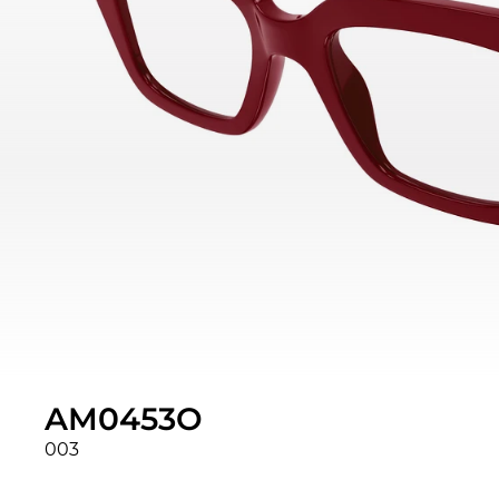
AM0453O
003