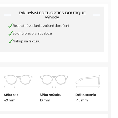
Exkluzivní EDEL-OPTICS BOUTIQUE
výhody
Bezplatné zaslání a zpětné doručení
30 dnů právo vrátit zboží
Nákup na fakturu
Šířka skel
Šířka můstku
Délka stranic
49 mm
19 mm
145 mm