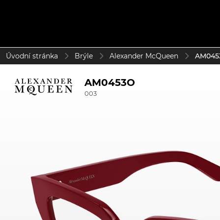
Úvodní stránka
Brýle
Alexander McQueen
AM0453
AM0453O
003