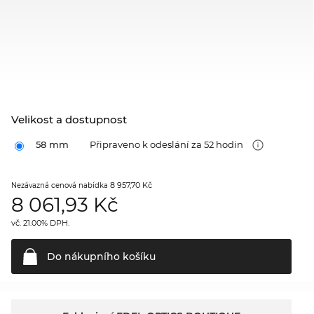
Velikost a dostupnost
58 mm
Připraveno k odeslání za 52 hodin
8 957,70 Kč
Nezávazná cenová nabídka
8 061,93
Kč
vč. 21.00% DPH.
Do nákupního
košíku