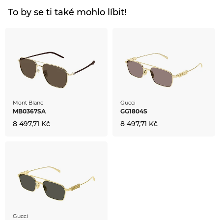
To by se ti také mohlo líbit!
Mont Blanc
Gucci
MB0367SA
GG1804S
8 497,71 Kč
8 497,71 Kč
Gucci