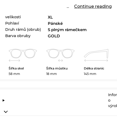
...
Continue reading
velikosti
XL
Pohlaví
Pánské
Druh rámů (obrub)
S plným rámečkem
Barva obruby
GOLD
Šířka skel
Šířka můstku
Délka stranic
58 mm
18 mm
145 mm
Info
o
výro