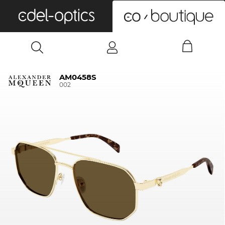
0
AM0458S
002