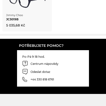
Jimmy Choo
JC3019B
5 035,68 Kč
POTŘEBUJETE POMOC?
Po-Pá 9-18 hod.
Centrum nápovědy
Odeslat dotaz
+44 330 818 6761