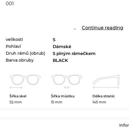
001
...
Continue reading
velikosti
S
Pohlaví
Dámské
Druh rámů (obrub)
S plným rámečkem
Barva obruby
BLACK
Šířka skel
Šířka můstku
Délka stranic
52 mm
15 mm
145 mm
Info