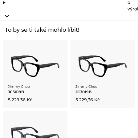
o
výro
To by se ti také mohlo líbit!
Jimmy Choo
Jimmy Choo
JC3019B
JC3019B
5 229,36 Kč
5 229,36 Kč