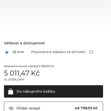
Velikost a dostupnost
52 mm
Připraveno k odeslání za 46 hodin
5 568,30 Kč
Nezávazná cenová nabídka
5 011,47
Kč
vč. 21.00% DPH.
Do nákupního
košíku
od 798,93 Kč
Přidat
recept