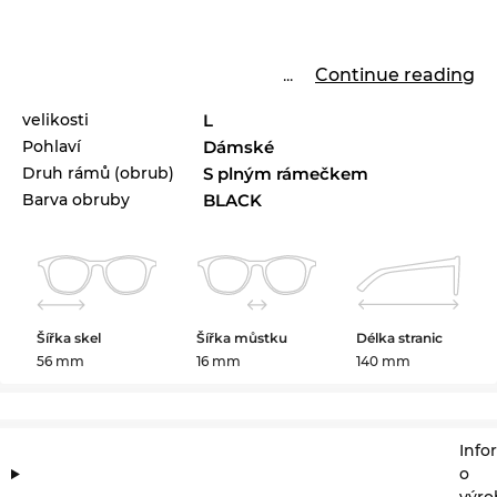
...
Continue reading
velikosti
L
Pohlaví
Dámské
Druh rámů (obrub)
S plným rámečkem
Barva obruby
BLACK
Šířka skel
Šířka můstku
Délka stranic
56 mm
16 mm
140 mm
Info
o