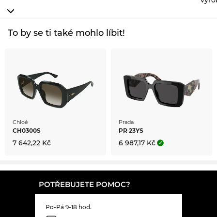
výro
To by se ti také mohlo líbit!
Chloé
Prada
CH0300S
PR 23YS
7 642,22 Kč
6 987,17 Kč
POTŘEBUJETE POMOC?
Po-Pá 9-18 hod.