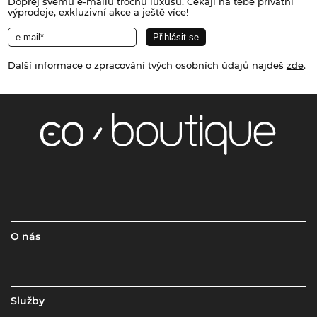
Dopřej svému e-mailu trochu luxusu. Čekají na tebe privátní
výprodeje, exkluzivní akce a ještě více!
Další informace o zpracování tvých osobních údajů najdeš
zde
.
O nás
Služby