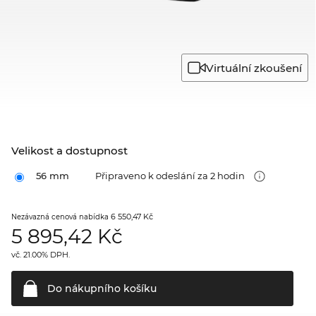
Virtuální zkoušení
Velikost a dostupnost
56 mm
Připraveno k odeslání za 2 hodin
6 550,47 Kč
Nezávazná cenová nabídka
5 895,42
Kč
vč. 21.00% DPH.
Do nákupního
košíku