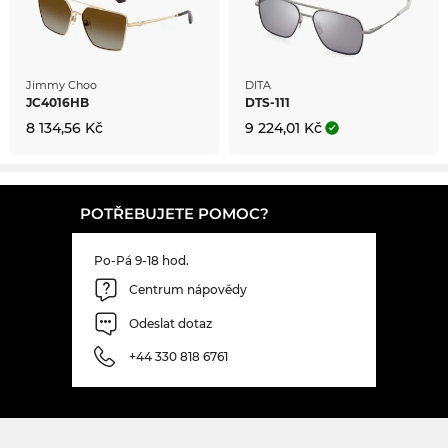
Jimmy Choo
DITA
JC4016HB
DTS-111
8 134,56 Kč
9 224,01 Kč
POTŘEBUJETE POMOC?
Po-Pá 9-18 hod.
Centrum nápovědy
Odeslat dotaz
+44 330 818 6761