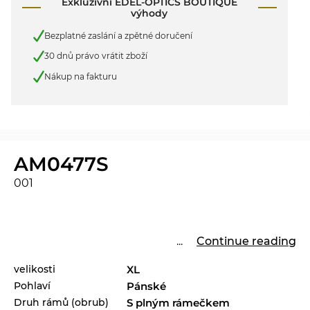
Exkluzivní EDEL-OPTICS BOUTIQUE
výhody
Bezplatné zaslání a zpětné doručení
30 dnů právo vrátit zboží
Nákup na fakturu
AM0477S
001
...
Continue reading
velikosti
XL
Pohlaví
Pánské
Druh rámů (obrub)
S plným rámečkem