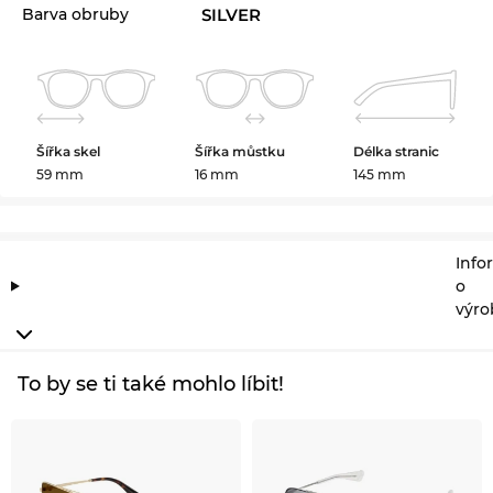
Barva obruby
SILVER
Šířka skel
Šířka můstku
Délka stranic
59 mm
16 mm
145 mm
Info
o
výro
To by se ti také mohlo líbit!