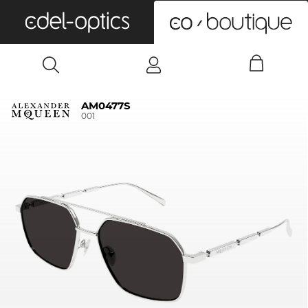
0
AM0477S
001