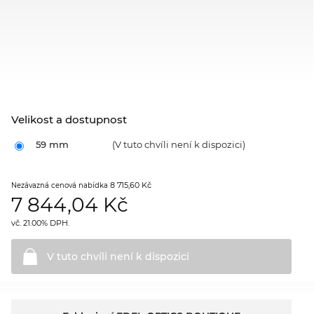
Velikost a dostupnost
59 mm
(V tuto chvíli není k dispozici)
8 715,60 Kč
Nezávazná cenová nabídka
7 844,04
Kč
vč. 21.00% DPH.
V tuto chvíli není k
dispozici