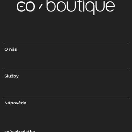
O nás
Služby
Nápověda
způsob platby