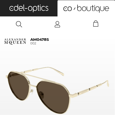
0
AM0478S
002