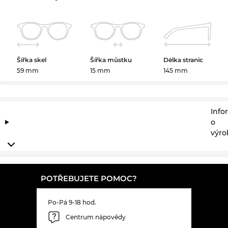
Šířka skel
Šířka můstku
Délka stranic
59 mm
15 mm
145 mm
Info
o
výro
POTŘEBUJETE POMOC?
Po-Pá 9-18 hod.
Centrum nápovědy