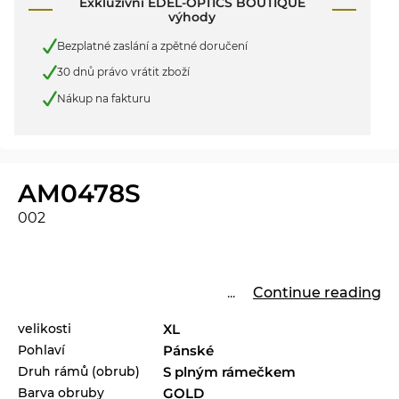
Exkluzivní EDEL-OPTICS BOUTIQUE
výhody
Bezplatné zaslání a zpětné doručení
30 dnů právo vrátit zboží
Nákup na fakturu
AM0478S
002
...
Continue reading
velikosti
XL
Pohlaví
Pánské
Druh rámů (obrub)
S plným rámečkem
Barva obruby
GOLD