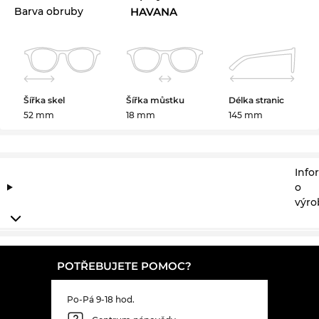
Barva obruby
HAVANA
Šířka skel
Šířka můstku
Délka stranic
52 mm
18 mm
145 mm
Info
o
výro
POTŘEBUJETE POMOC?
Po-Pá 9-18 hod.