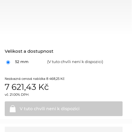
Velikost a dostupnost
52 mm
(V tuto chvíli není k dispozici)
8 468,25 Kč
Nezávazná cenová nabídka
7 621,43
Kč
vč. 21.00% DPH.
V tuto chvíli není k
dispozici