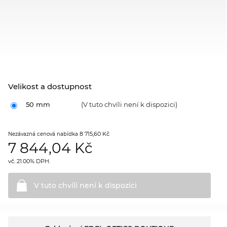
Velikost a dostupnost
50 mm
(V tuto chvíli není k dispozici)
8 715,60 Kč
Nezávazná cenová nabídka
7 844,04
Kč
vč. 21.00% DPH.
V tuto chvíli není k
dispozici