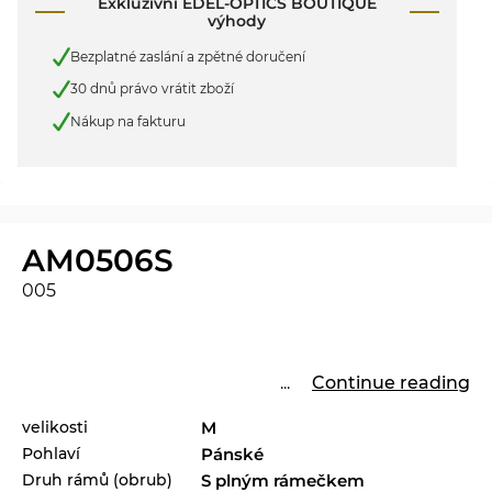
Exkluzivní EDEL-OPTICS BOUTIQUE
výhody
Bezplatné zaslání a zpětné doručení
30 dnů právo vrátit zboží
Nákup na fakturu
AM0506S
005
...
Continue reading
velikosti
M
Pohlaví
Pánské
Druh rámů (obrub)
S plným rámečkem