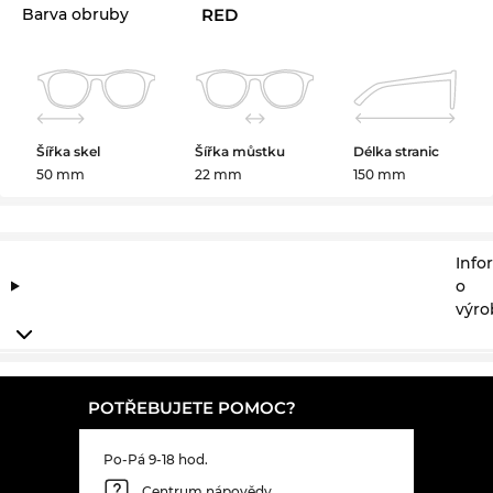
Barva obruby
RED
Šířka skel
Šířka můstku
Délka stranic
50 mm
22 mm
150 mm
Info
o
výro
POTŘEBUJETE POMOC?
Po-Pá 9-18 hod.
Centrum nápovědy