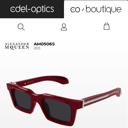
0
AM0506S
005