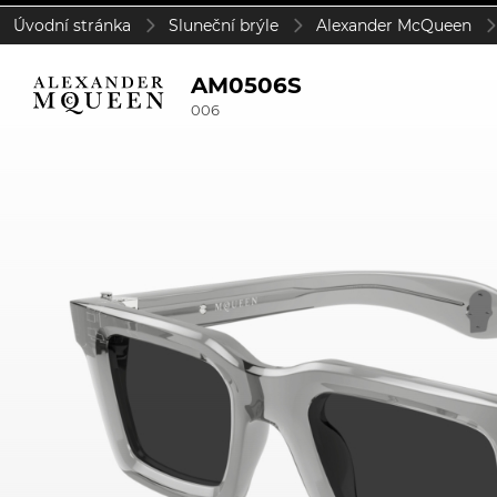
Úvodní stránka
Sluneční brýle
Alexander McQueen
AM0506S
006