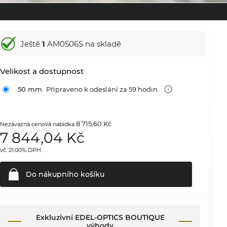
Ještě
1
AM0506S na skladě
Velikost a dostupnost
50 mm
Připraveno k odeslání za 59 hodin
8 715,60 Kč
Nezávazná cenová nabídka
7 844,04
Kč
vč. 21.00% DPH.
Do nákupního
košíku
Exkluzivní EDEL-OPTICS BOUTIQUE
výhody