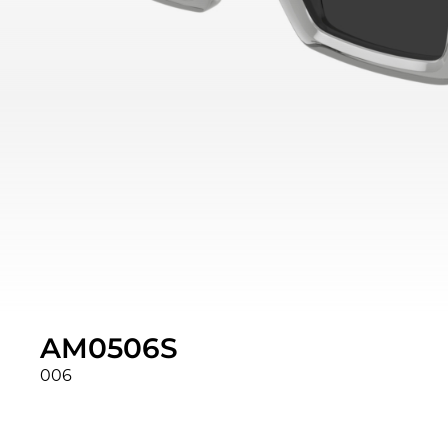
AM0506S
006