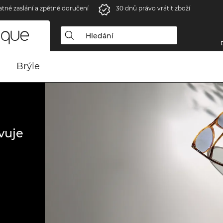
atné zaslání a zpětné doručení
30 dnů právo vrátit zboží
Brýle
vuje