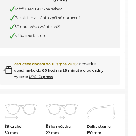
Ještě
1
AM0506S na skladě
Bezplatné zaslání a zpětné doručení
30 dnů právo vrátit zboží
Nákup na fakturu
Zaručené dodání do
11. srpna 2026
:
Proveďte
objednávku do
60 hodin a 28 minut
a u pokladny
vyberte
UPS-Express
.
Šířka skel
Šířka můstku
Délka stranic
50 mm
22 mm
150 mm