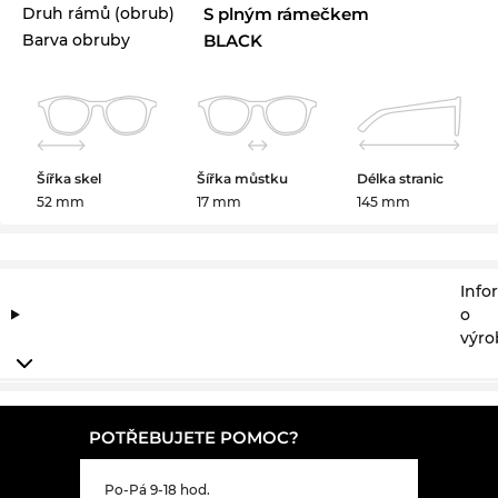
Druh rámů (obrub)
S plným rámečkem
Barva obruby
BLACK
Šířka skel
Šířka můstku
Délka stranic
52 mm
17 mm
145 mm
Info
o
výro
POTŘEBUJETE POMOC?
Po-Pá 9-18 hod.