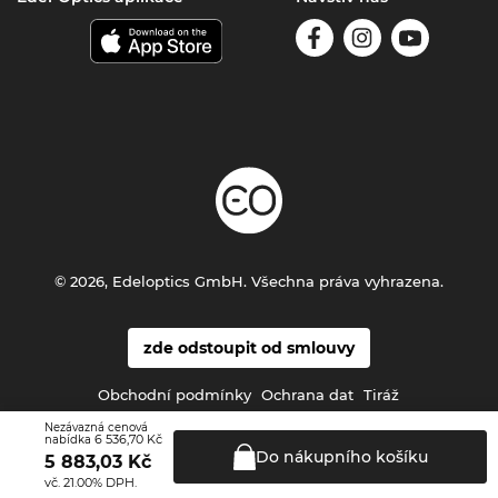
© 2026, Edeloptics GmbH. Všechna práva vyhrazena.
zde odstoupit od smlouvy
Obchodní podmínky
Ochrana dat
Tiráž
Nezávazná cenová
6 536,70 Kč
nabídka
Do nákupního
košíku
5 883,03
Kč
vč. 21.00% DPH.