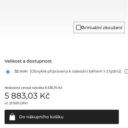
Virtuální zkoušení
Velikost a dostupnost
52 mm
(Obvykle připraveno k odeslání během 1-2 týdnů)
6 536,70 Kč
Nezávazná cenová nabídka
5 883,03
Kč
vč. 21.00% DPH.
Do nákupního
košíku