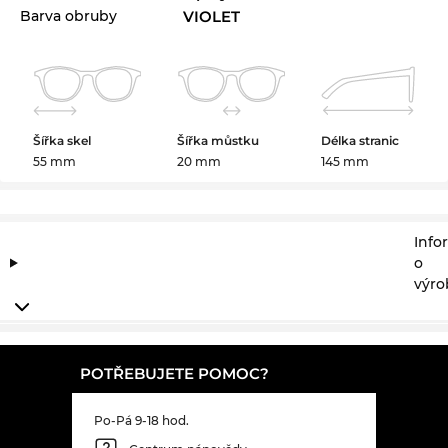
Barva obruby
VIOLET
Šířka skel
Šířka můstku
Délka stranic
55 mm
20 mm
145 mm
Info
o
výro
POTŘEBUJETE POMOC?
Po-Pá 9-18 hod.