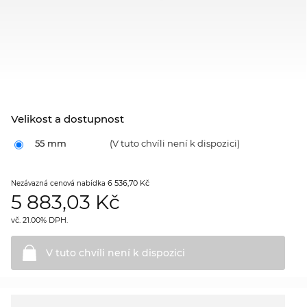
Velikost a dostupnost
55 mm
(V tuto chvíli není k dispozici)
6 536,70 Kč
Nezávazná cenová nabídka
5 883,03
Kč
vč. 21.00% DPH.
V tuto chvíli není k
dispozici