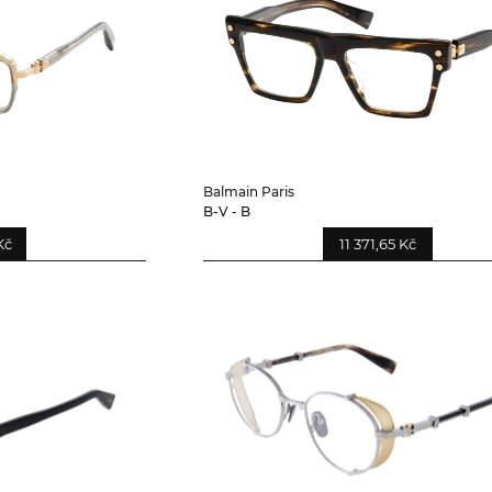
Balmain Paris
B-V - B
Kč
11 371,65 Kč