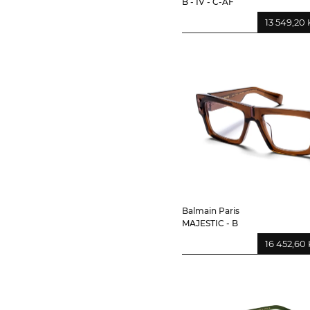
B - IV - C-AF
13 549,20 
Balmain Paris
MAJESTIC - B
16 452,60 