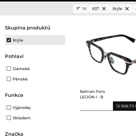
837
Brýle
75
Skupina produktů
Brýle
Pohlaví
Dámské
Pánské
Balmain Paris
Funkce
LEGION-I - B
15 968,70 
Výprodej
Skladem
Značka