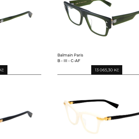
Balmain Paris
B - III - C-AF
Kč
13 065,30 Kč