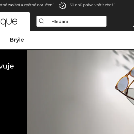
atné zaslání a zpětné doručení
30 dnů právo vrátit zboží
Brýle
vuje