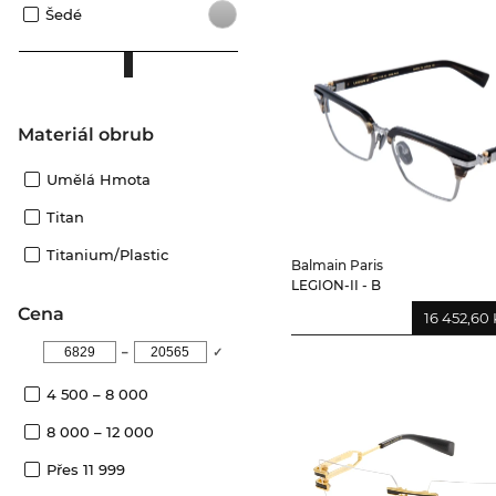
Šedé
Materiál obrub
Umělá Hmota
Titan
Titanium/plastic
Balmain Paris
LEGION-II - B
Cena
16 452,60 
–
✓
4 500 – 8 000
8 000 – 12 000
Přes 11 999