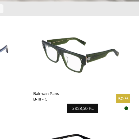
Balmain Paris
50 %
B-III - C
5 928,50 Kč