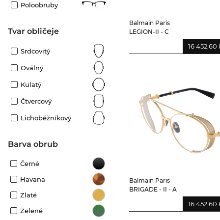
Poloobruby
Balmain Paris
tvar obličeje
LEGION-II - C
16 452,60 
Srdcovitý
Oválný
Kulatý
Čtvercový
Lichoběžníkový
Barva obrub
Černé
Havana
Balmain Paris
BRIGADE - II - A
Zlaté
16 452,60 
Zelené