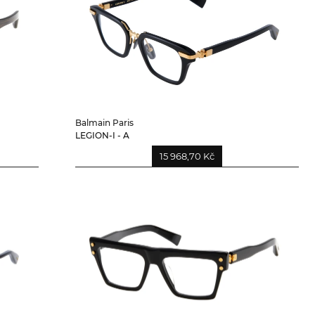
Balmain Paris
LEGION-I - A
15 968,70 Kč