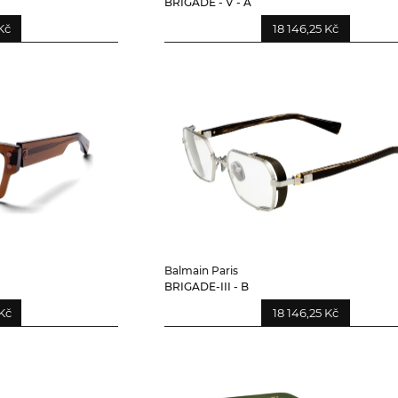
BRIGADE - V - A
Kč
18 146,25 Kč
Balmain Paris
BRIGADE-III - B
Kč
18 146,25 Kč