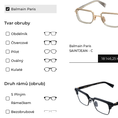
Balmain Paris
Tvar obruby
Obdélník
Čtvercové
Balmain Paris
SAINTJEAN - C
Pilot
18 146,25 
Oválný
Kulaté
Druh rámů (obrub)
S Plným
Rámečkem
Bezobrubové