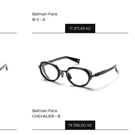
Balmain Paris
B-V - A
11 371,65 Kč
Balmain Paris
CHEVALIER - B
19 356,00 Kč