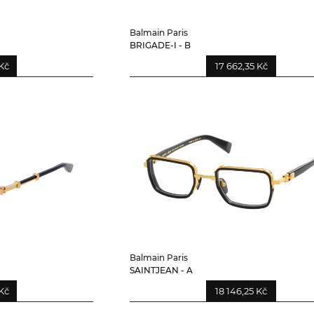
Balmain Paris
BRIGADE-I - B
Kč
17 662,35 Kč
Balmain Paris
SAINTJEAN - A
Kč
18 146,25 Kč