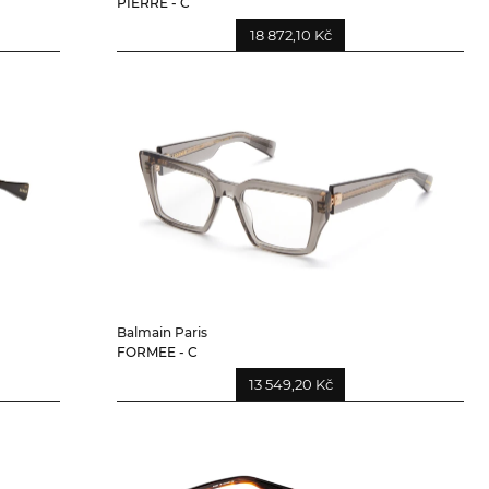
PIERRE - C
18 872,10 Kč
Balmain Paris
FORMEE - C
13 549,20 Kč