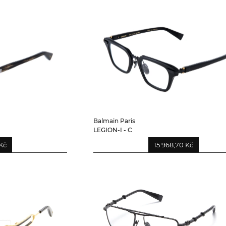
Balmain Paris
LEGION-I - C
Kč
15 968,70 Kč