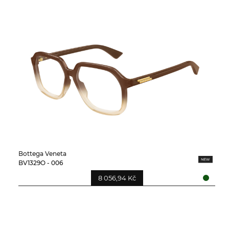
Bottega Veneta
BV1329O - 006
8 056,94 Kč