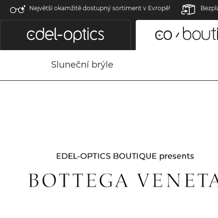
Největší okamžitě dostupný sortiment v Evropě!
Bezpl
Sluneční brýle