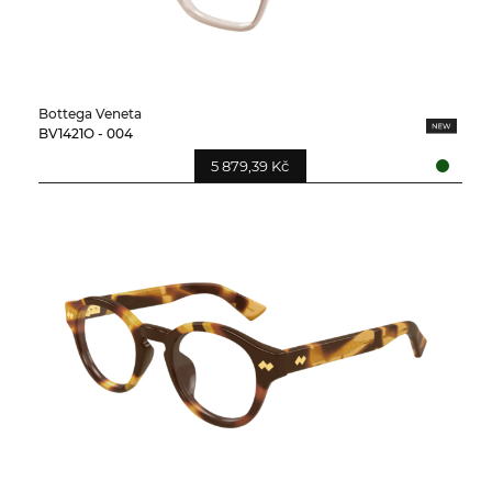
Bottega Veneta
BV1421O - 004
5 879,39 Kč