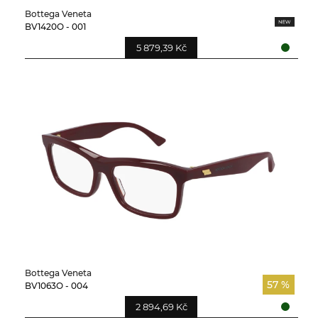
Bottega Veneta
BV1420O - 001
5 879,39 Kč
Bottega Veneta
57 %
BV1063O - 004
2 894,69 Kč