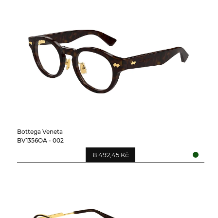
Bottega Veneta
BV1356OA - 002
8 492,45 Kč