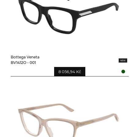
Bottega Veneta
BV1412O - 001
8 056,94 Kč