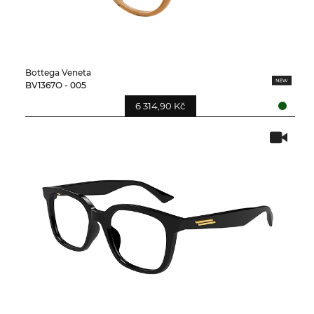
Bottega Veneta
BV1367O - 005
6 314,90 Kč