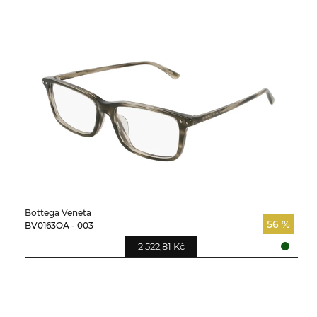
Bottega Veneta
56 %
BV0163OA - 003
2 522,81 Kč