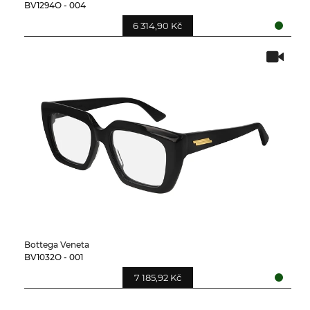
BV1294O - 004
6 314,90 Kč
Bottega Veneta
BV1032O - 001
7 185,92 Kč