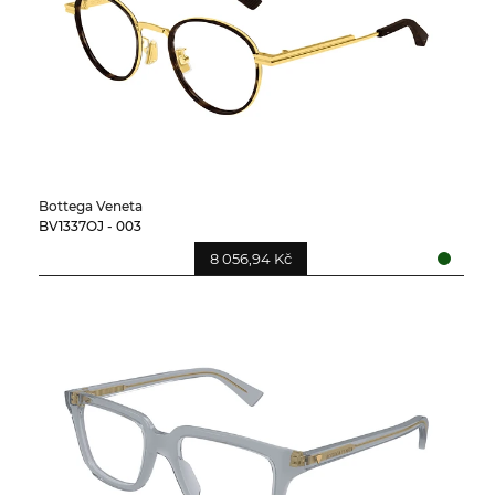
Bottega Veneta
BV1337OJ - 003
8 056,94 Kč