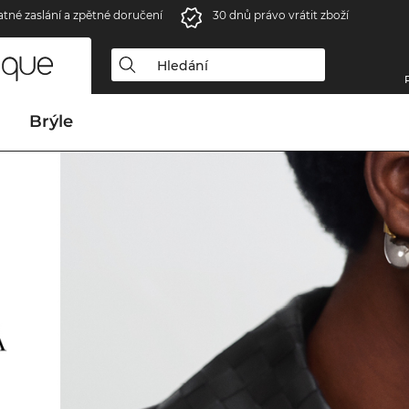
atné zaslání a zpětné doručení
30 dnů právo vrátit zboží
Brýle