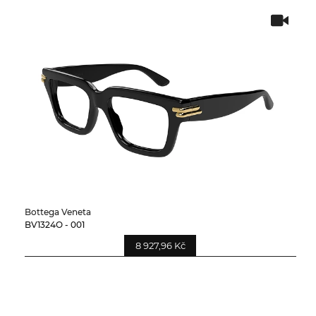
Bottega Veneta
BV1324O - 001
8 927,96 Kč