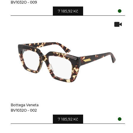
BV1032O - 009
7 185,92 Kč
Bottega Veneta
BV1032O - 002
7 185,92 Kč