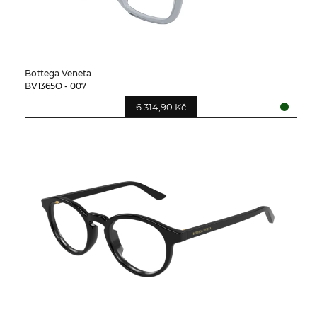
Bottega Veneta
BV1365O - 007
6 314,90 Kč