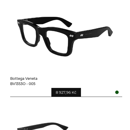
Bottega Veneta
BV1353O - 005
8 927,96 Kč