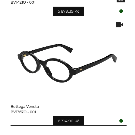
BV1421O - 001
5 879,39 Kč
Bottega Veneta
BV1367O - 001
6 314,90 Kč