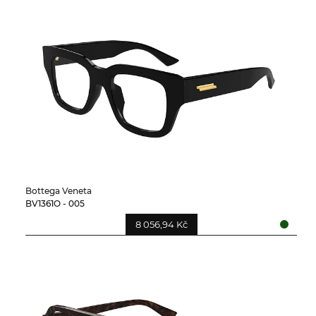
Bottega Veneta
BV1361O - 005
8 056,94 Kč