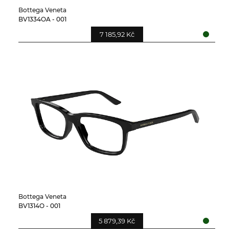
Bottega Veneta
BV1334OA - 001
7 185,92 Kč
Bottega Veneta
BV1314O - 001
5 879,39 Kč