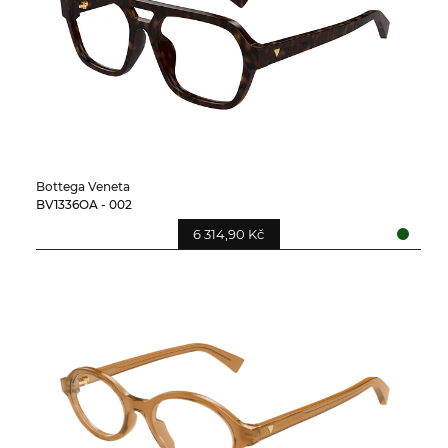
Bottega Veneta
BV1336OA - 002
6 314,90 Kč