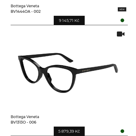
Bottega Veneta
BV1444OA - 002
9 145,71 Kč
Bottega Veneta
BV1313O - 006
5 879,39 Kč