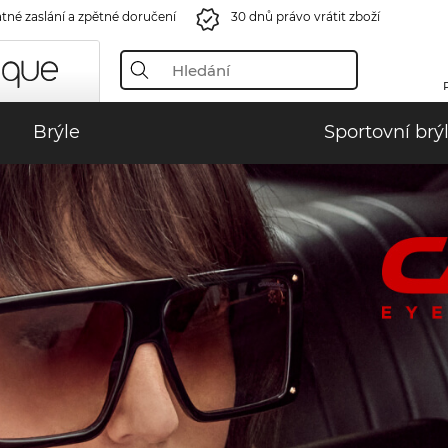
tné zaslání a zpětné doručení
30 dnů právo vrátit zboží
Brýle
Sportovní brý