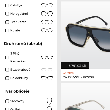
Cat-Eye
Neregulární
Tvar Panto
Kulaté
Druh rámů (obrub)
S Plným
Rámečkem
5 791,03 Kč
Bezobrubové
Carrera
CA 1053/S/TI - 80S/08
Poloobruby
tvar obličeje
Srdcovitý
Oválný