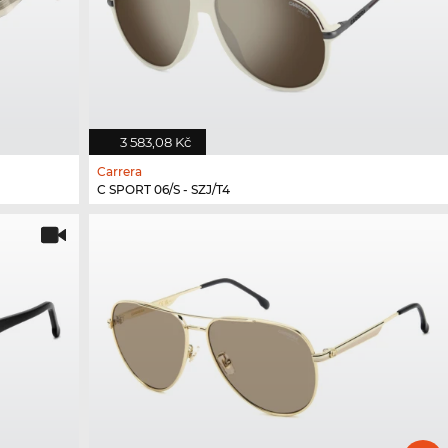
3 583,08 Kč
Carrera
C SPORT 06/S - SZJ/T4