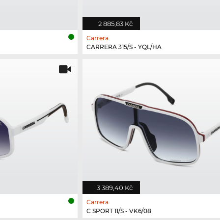
2 885,83 Kč
Carrera
CARRERA 315/S - YQL/HA
3 389,40 Kč
Carrera
C SPORT 11/S - VK6/08