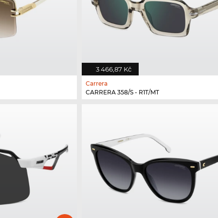
3 466,87 Kč
Carrera
CARRERA 358/S - R1T/MT