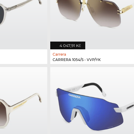
4 047,91 Kč
Carrera
CARRERA 1054/S - VVP/YK