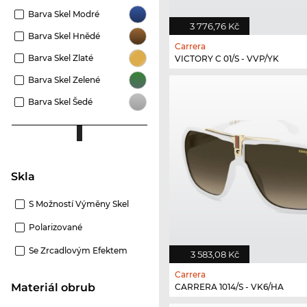
Barva Skel Modré
3 776,76 Kč
Barva Skel Hnědé
Carrera
Barva Skel Zlaté
VICTORY C 01/S - VVP/YK
Barva Skel Zelené
Barva Skel Šedé
Skla
S Možností Výměny Skel
Polarizované
Se Zrcadlovým Efektem
3 583,08 Kč
Carrera
Materiál obrub
CARRERA 1014/S - VK6/HA