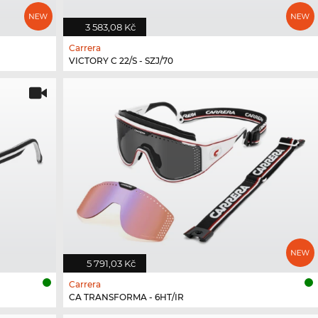
3 583,08 Kč
Carrera
VICTORY C 22/S - SZJ/70
5 791,03 Kč
Carrera
CA TRANSFORMA - 6HT/IR