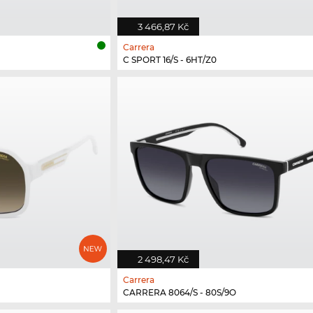
3 466,87 Kč
Carrera
C SPORT 16/S - 6HT/Z0
2 498,47 Kč
Carrera
CARRERA 8064/S - 80S/9O