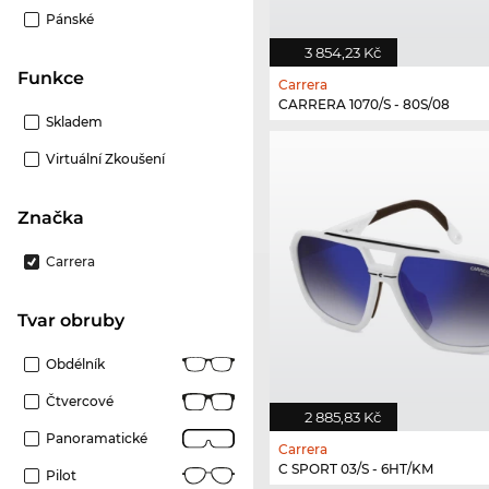
Pánské
3 854,23 Kč
Funkce
Carrera
CARRERA 1070/S - 80S/08
Skladem
Virtuální Zkoušení
Značka
Carrera
Tvar obruby
Obdélník
Čtvercové
2 885,83 Kč
Panoramatické
Carrera
C SPORT 03/S - 6HT/KM
Pilot