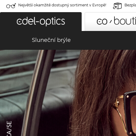
Největší okamžitě dostupný sortiment v Evropě!
Bezpla
Sluneční brýle