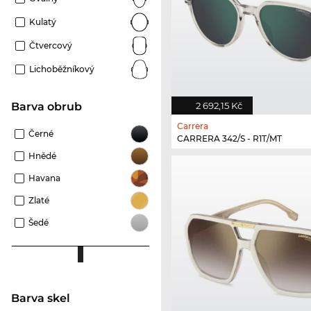
Kulatý
Čtvercový
Lichoběžníkový
Barva obrub
2 692,15 Kč
Carrera
Černé
CARRERA 342/S - R1T/MT
Hnědé
Havana
Zlaté
Šedé
Barva skel