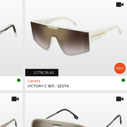
3 776,76 Kč
Carrera
VICTORY C 18/S - SZJ/YK