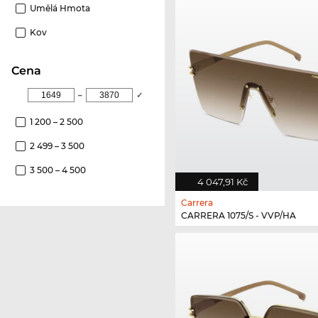
Umělá Hmota
Kov
Cena
–
✓
1 200 – 2 500
2 499 – 3 500
3 500 – 4 500
4 047,91 Kč
Carrera
CARRERA 1075/S - VVP/HA