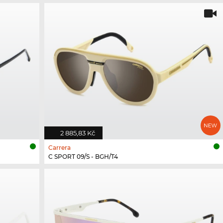
2 885,83 Kč
Carrera
C SPORT 09/S - BGH/T4