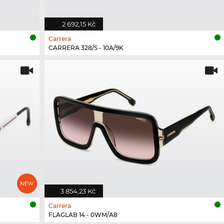
2 692,15 Kč
Carrera
CARRERA 328/S - 10A/9K
3 854,23 Kč
Carrera
FLAGLAB 14 - 0WM/A8