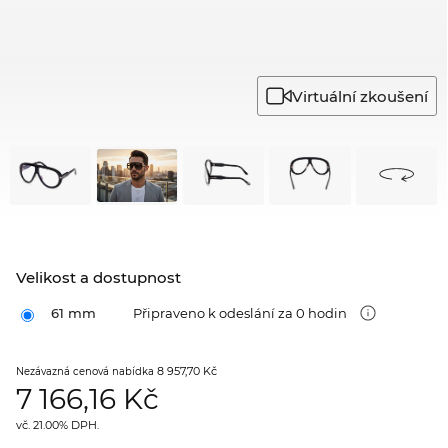
Virtuální zkoušení
Velikost a dostupnost
61 mm
Připraveno k odeslání za 0 hodin
8 957,70 Kč
Nezávazná cenová nabídka
7 166,16
Kč
vč. 21.00% DPH.