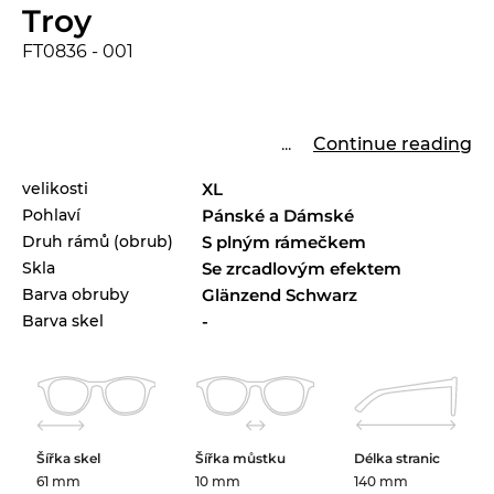
Troy
FT0836 - 001
...
Continue reading
velikosti
XL
Pohlaví
Pánské a Dámské
Druh rámů (obrub)
S plným rámečkem
Skla
Se zrcadlovým efektem
Barva obruby
Glänzend Schwarz
Barva skel
-
Šířka skel
Šířka můstku
Délka stranic
61 mm
10 mm
140 mm