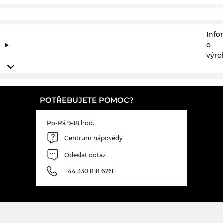
Info
o
výro
POTŘEBUJETE POMOC?
Po-Pá 9-18 hod.
Centrum nápovědy
Odeslat dotaz
+44 330 818 6761