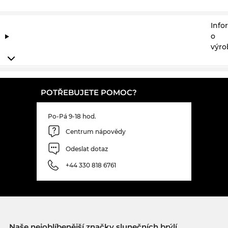
Info
o
výro
POTŘEBUJETE POMOC?
Po-Pá 9-18 hod.
Centrum nápovědy
Odeslat dotaz
+44 330 818 6761
Naše nejoblíbenější značky slunečních brýlí