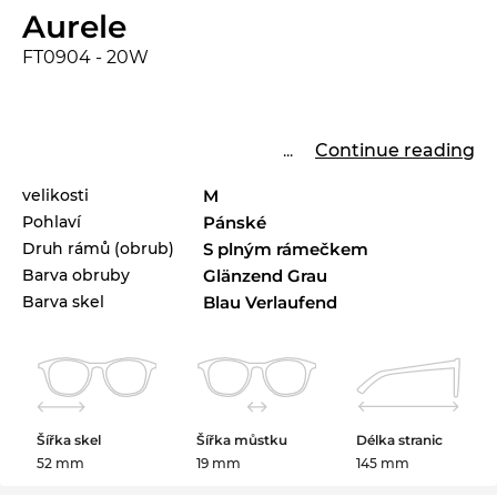
Aurele
FT0904 - 20W
...
Continue reading
velikosti
M
Pohlaví
Pánské
Druh rámů (obrub)
S plným rámečkem
Barva obruby
Glänzend Grau
Barva skel
Blau Verlaufend
Šířka skel
Šířka můstku
Délka stranic
52 mm
19 mm
145 mm