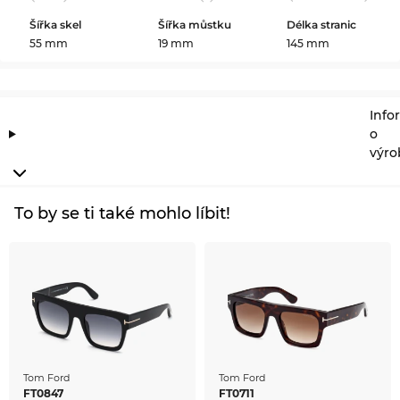
Šířka skel
Šířka můstku
Délka stranic
55 mm
19 mm
145 mm
Info
o
výro
To by se ti také mohlo líbit!
Tom Ford
Tom Ford
FT0847
FT0711