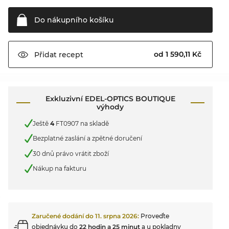
Do nákupního
košíku
od 1 590,11 Kč
Přidat
recept
Exkluzivní EDEL-OPTICS BOUTIQUE
výhody
Ještě
4
FT0907 na skladě
Bezplatné zaslání a zpětné doručení
30 dnů právo vrátit zboží
Nákup na fakturu
Zaručené dodání do
11. srpna 2026
:
Proveďte
objednávku do
22 hodin a 25 minut
a u pokladny