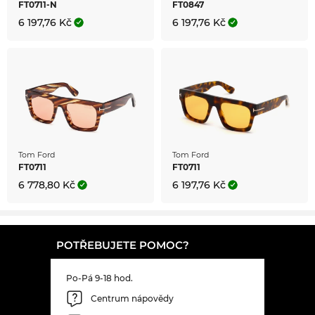
FT0711-N
FT0847
6 197,76 Kč
6 197,76 Kč
Tom Ford
Tom Ford
FT0711
FT0711
6 778,80 Kč
6 197,76 Kč
POTŘEBUJETE POMOC?
Po-Pá 9-18 hod.
Centrum nápovědy