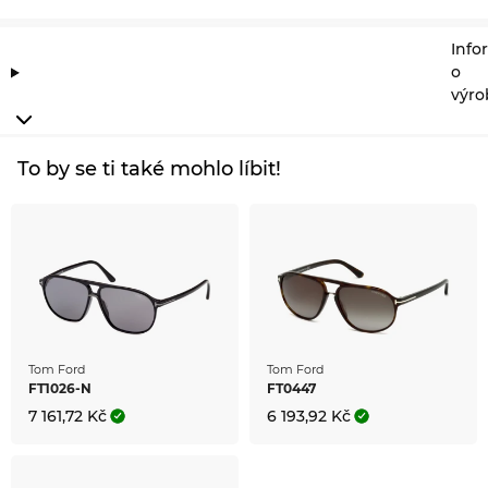
Info
o
výro
To by se ti také mohlo líbit!
Tom Ford
Tom Ford
FT1026-N
FT0447
7 161,72 Kč
6 193,92 Kč