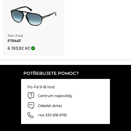
Tom Ford
FT0447
6 193,92 Kč
POTŘEBUJETE POMOC?
Po-Pá 9-18 hod.
Centrum nápovědy
Odeslat dotaz
+44 330 818 6761