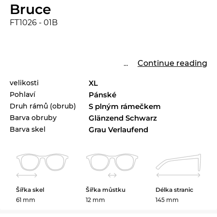
Bruce
FT1026 - 01B
...
Continue reading
velikosti
XL
Pohlaví
Pánské
Druh rámů (obrub)
S plným rámečkem
Barva obruby
Glänzend Schwarz
Barva skel
Grau Verlaufend
Šířka skel
Šířka můstku
Délka stranic
61 mm
12 mm
145 mm