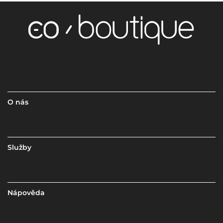
O nás
Služby
Nápověda