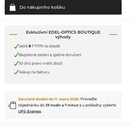
Do nákupního
košíku
Exkluzivní EDEL-OPTICS BOUTIQUE
výhody
Ještě
8
FT1179 na skladě
Bezplatné zaslání a zpětné doručení
30 dnů právo vrátit zboží
Nákup na fakturu
Zaručené dodání do
11. srpna 2026
:
Proveďte
objednávku do
39 hodin a 7 minut
a u pokladny vyberte
UPS-Express
.