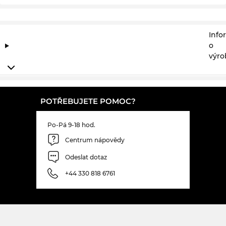
Info
o
výro
POTŘEBUJETE POMOC?
Po-Pá 9-18 hod.
Centrum nápovědy
Odeslat dotaz
+44 330 818 6761