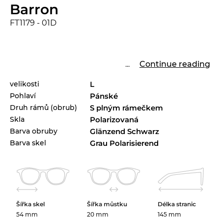
Barron
FT1179 - 01D
...
Continue reading
velikosti
L
Pohlaví
Pánské
Druh rámů (obrub)
S plným rámečkem
Skla
Polarizovaná
Barva obruby
Glänzend Schwarz
Barva skel
Grau Polarisierend
Šířka skel
Šířka můstku
Délka stranic
54 mm
20 mm
145 mm