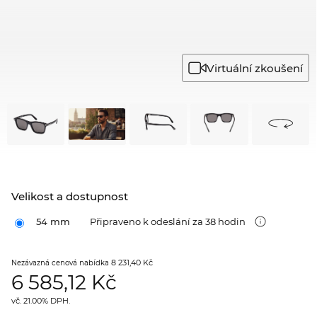
Virtuální zkoušení
Velikost a dostupnost
54 mm
Připraveno k odeslání za 38 hodin
8 231,40 Kč
Nezávazná cenová nabídka
6 585,12
Kč
vč. 21.00% DPH.