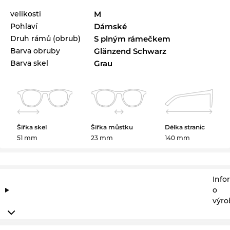
velikosti
M
Pohlaví
Dámské
Druh rámů (obrub)
S plným rámečkem
Barva obruby
Glänzend Schwarz
Barva skel
Grau
Šířka skel
Šířka můstku
Délka stranic
51 mm
23 mm
140 mm
Info
o
výro