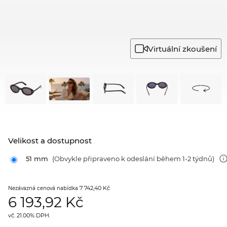
Virtuální zkoušení
Velikost a dostupnost
51 mm
(Obvykle připraveno k odeslání během 1-2 týdnů)
7 742,40 Kč
Nezávazná cenová nabídka
6 193,92
Kč
vč. 21.00% DPH.