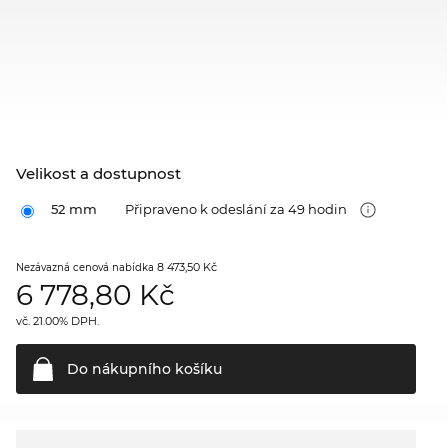
Velikost a dostupnost
52 mm
Připraveno k odeslání za 49 hodin
8 473,50 Kč
Nezávazná cenová nabídka
6 778,80
Kč
vč. 21.00% DPH.
Do nákupního
košíku