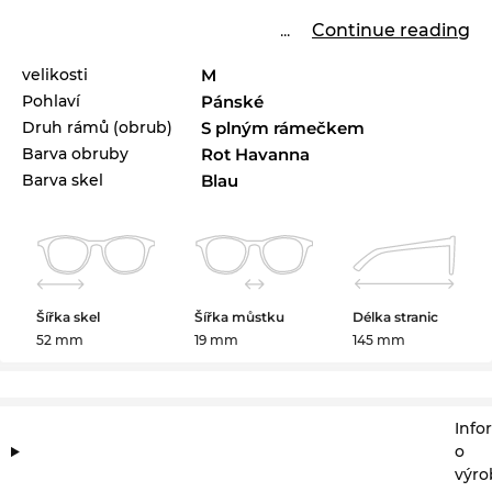
...
Continue reading
velikosti
M
Pohlaví
Pánské
Druh rámů (obrub)
S plným rámečkem
Barva obruby
Rot Havanna
Barva skel
Blau
Šířka skel
Šířka můstku
Délka stranic
52 mm
19 mm
145 mm
Info
o
výro