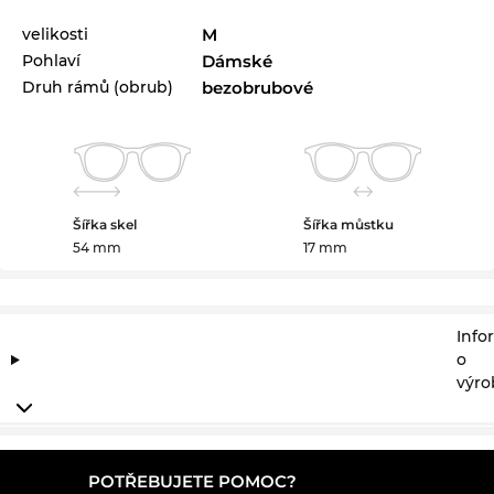
velikosti
M
Pohlaví
Dámské
Druh rámů (obrub)
bezobrubové
Šířka skel
Šířka můstku
54 mm
17 mm
Info
o
výro
POTŘEBUJETE POMOC?