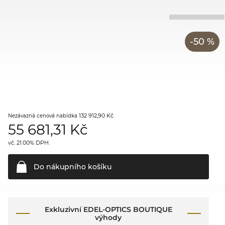
-50 %
132 912,90 Kč
Nezávazná cenová nabídka
55 681,31
Kč
vč. 21.00% DPH.
Do nákupního
košíku
Exkluzivní EDEL-OPTICS BOUTIQUE
výhody