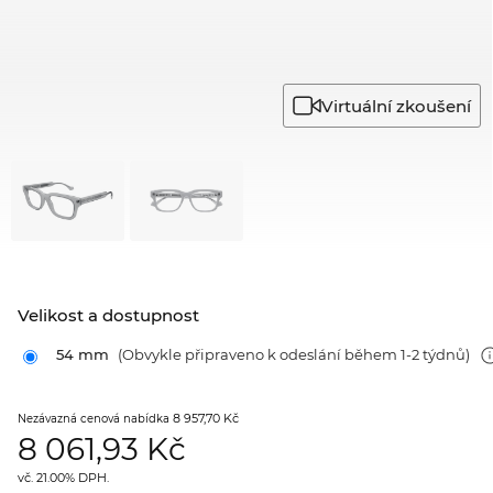
Virtuální zkoušení
Velikost a dostupnost
54 mm
(Obvykle připraveno k odeslání během 1-2 týdnů)
8 957,70 Kč
Nezávazná cenová nabídka
8 061,93
Kč
vč. 21.00% DPH.