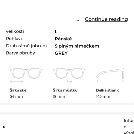
...
Continue reading
velikosti
L
Pohlaví
Pánské
Druh rámů (obrub)
S plným rámečkem
Barva obruby
GREY
Šířka skel
Šířka můstku
Délka stranic
54 mm
18 mm
145 mm
Info
o
výro