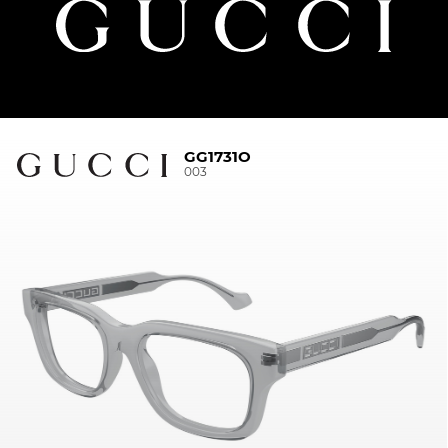
GG1731O
003