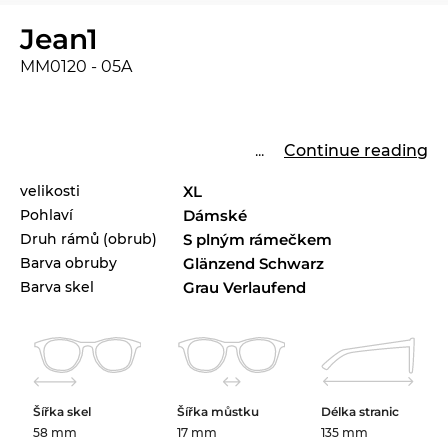
Jean1
MM0120 - 05A
...
Continue reading
velikosti
XL
Pohlaví
Dámské
Druh rámů (obrub)
S plným rámečkem
Barva obruby
Glänzend Schwarz
Barva skel
Grau Verlaufend
Šířka skel
Šířka můstku
Délka stranic
58 mm
17 mm
135 mm