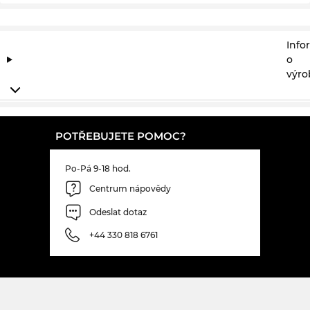
Info
o
výro
POTŘEBUJETE POMOC?
Po-Pá 9-18 hod.
Centrum nápovědy
Odeslat dotaz
+44 330 818 6761