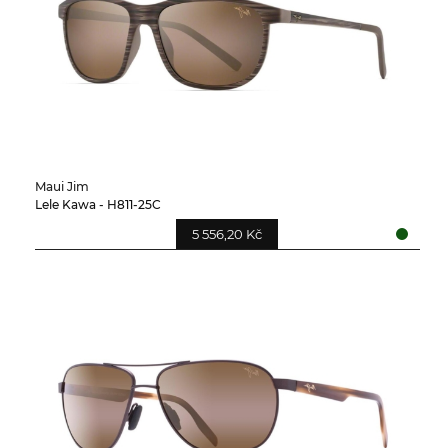
Maui Jim
Lele Kawa - H811-25C
5 556,20 Kč