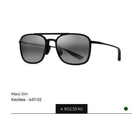
Maui Jim
Keokea - 447-02
4 902,53 Kč