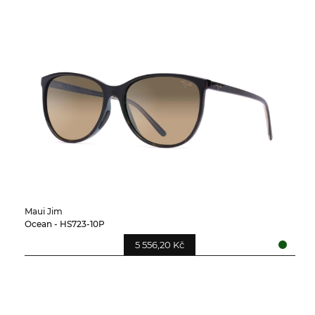
Maui Jim
Ocean - HS723-10P
5 556,20 Kč