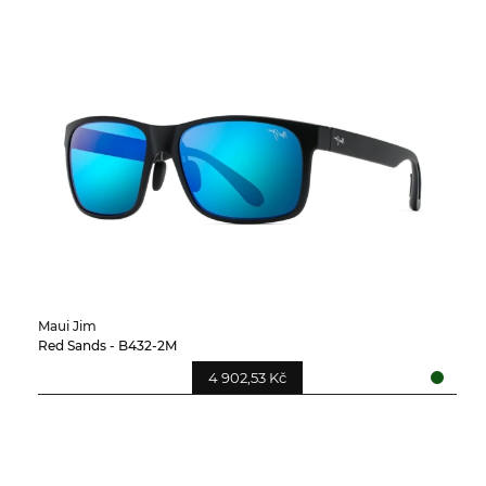
Maui Jim
Red Sands - B432-2M
4 902,53 Kč