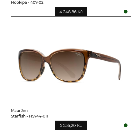
Hookipa - 407-02
4 248,86 Kč
Maui Jim
Starfish - HS744-01T
5 556,20 Kč