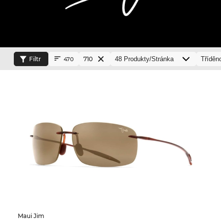
Filtr
710
470
Maui Jim