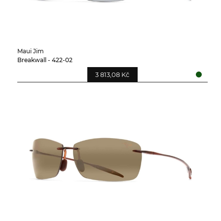
Maui Jim
Breakwall - 422-02
3 813,08 Kč