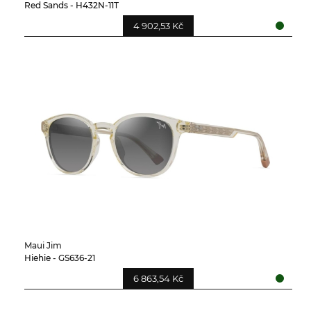
Red Sands - H432N-11T
4 902,53 Kč
Maui Jim
Hiehie - GS636-21
6 863,54 Kč