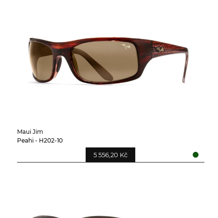
Maui Jim
Peahi - H202-10
5 556,20 Kč