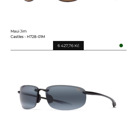
Maui Jim
Castles - H728-01M
6 427,76 Kč