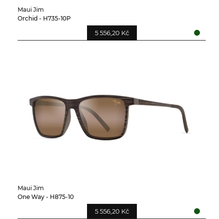
Maui Jim
Orchid - H735-10P
5 556,20 Kč
Maui Jim
One Way - H875-10
5 556,20 Kč