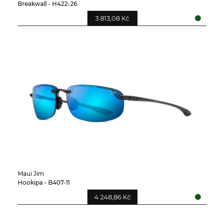
Breakwall - H422-26
3 813,08 Kč
Maui Jim
Hookipa - B407-11
4 248,86 Kč