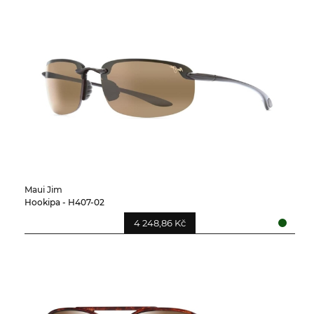
Maui Jim
Hookipa - H407-02
4 248,86 Kč