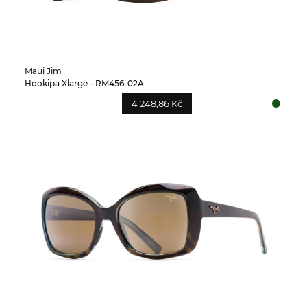
Maui Jim
Hookipa Xlarge - RM456-02A
4 248,86 Kč