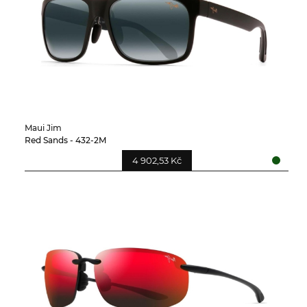
Maui Jim
Red Sands - 432-2M
4 902,53 Kč