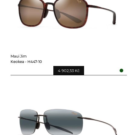
Maui Jim
Keokea - H447-10
4 902,53 Kč