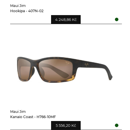
Maui Jim
Hookipa - 407N-02
4 248,86 Kč
Maui Jim
Kanaio Coast - H766-10MF
5 556,20 Kč