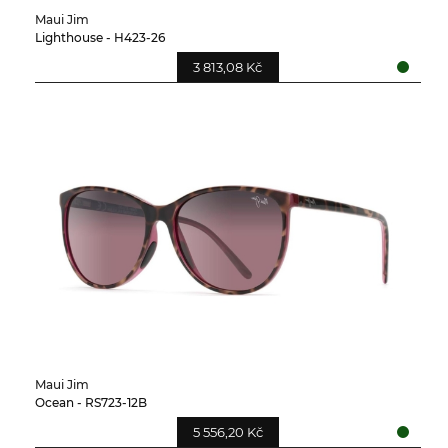
Maui Jim
Lighthouse - H423-26
3 813,08 Kč
Maui Jim
Ocean - RS723-12B
5 556,20 Kč