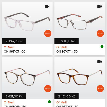
2 304,79 Kč
2 111,11 Kč
O`Neill
O`Neill
ON 963103 - 00
ON 961074 - 30
2 421,00 Kč
2 421,00 Kč
O`Neill
O`Neill
ON 963068 - 60
ON 963067 - 60