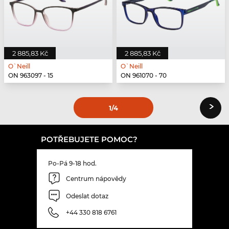
2 885,83 Kč
2 885,83 Kč
O`Neill
O`Neill
ON 963097 - 15
ON 961070 - 70
›
1
/4
POTŘEBUJETE POMOC?
Po-Pá 9-18 hod.
Centrum nápovědy
Odeslat dotaz
+44 330 818 6761