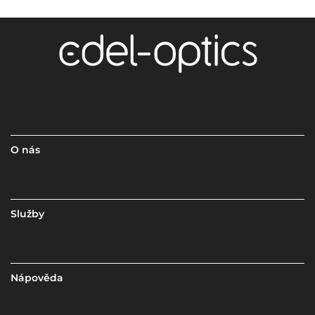
O nás
Služby
Nápověda