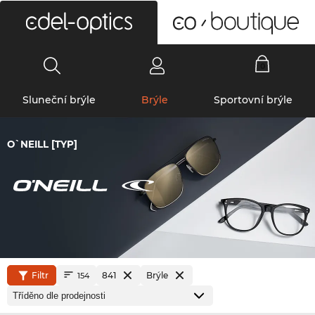
0
Sluneční brýle
Brýle
Sportovní brýle
O`NEILL [TYP]
Filtr
841
Brýle
154