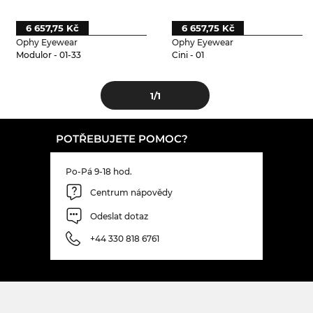
6 657,75 Kč
6 657,75 Kč
Ophy Eyewear
Ophy Eyewear
Modulor - 01-33
Cini - 01
1
/1
POTŘEBUJETE POMOC?
Po-Pá 9-18 hod.
Centrum nápovědy
Odeslat dotaz
+44 330 818 6761