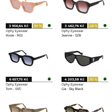
3 956,64 Kč
50 %
3 462,76 Kč
48 %
Ophy Eyewear
Ophy Eyewear
Rosie - R02
Jeanne - 12/B
6 657,75 Kč
4 203,58 Kč
50 %
Ophy Eyewear
Ophy Eyewear
Tom - 01/C
Gia - Sky Black