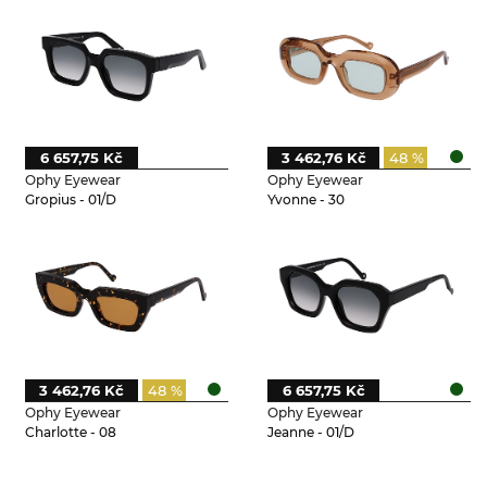
6 657,75 Kč
3 462,76 Kč
48 %
Ophy Eyewear
Ophy Eyewear
Gropius - 01/D
Yvonne - 30
3 462,76 Kč
48 %
6 657,75 Kč
Ophy Eyewear
Ophy Eyewear
Charlotte - 08
Jeanne - 01/D