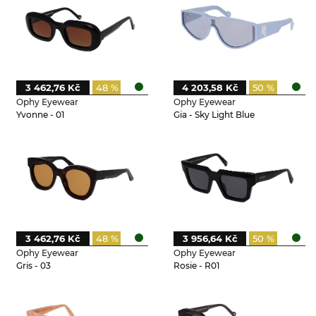
3 462,76 Kč
48 %
4 203,58 Kč
50 %
Ophy Eyewear
Ophy Eyewear
Yvonne - 01
Gia - Sky Light Blue
3 462,76 Kč
48 %
3 956,64 Kč
50 %
Ophy Eyewear
Ophy Eyewear
Gris - 03
Rosie - R01