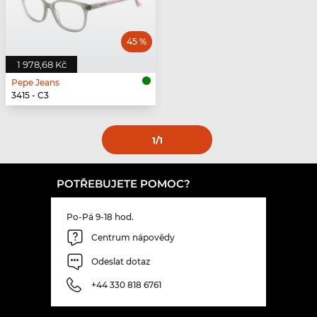
45 %
1 978,68 Kč
Pepe Jeans
3415 - C3
1
/1
POTŘEBUJETE POMOC?
Po-Pá 9-18 hod.
Centrum nápovědy
Odeslat dotaz
+44 330 818 6761