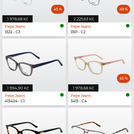
45 %
49 %
1 978,68 Kč
2 225,63 Kč
Pepe Jeans
Pepe Jeans
1322 - C3
1301 - C2
45 %
1 994,90 Kč
1 978,68 Kč
Pepe Jeans
Pepe Jeans
413424 - C1
3415 - C4