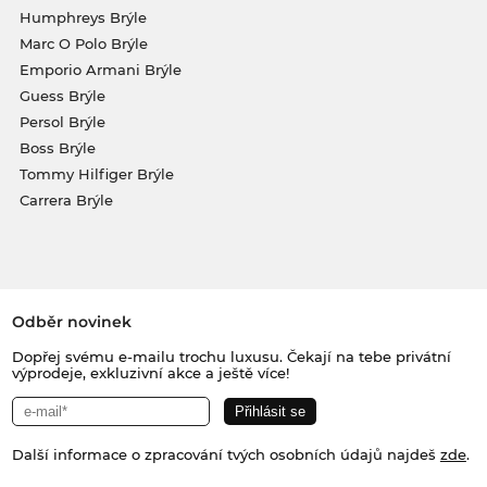
Humphreys Brýle
Marc O Polo Brýle
Emporio Armani Brýle
Guess Brýle
Persol Brýle
Boss Brýle
Tommy Hilfiger Brýle
Carrera Brýle
Odběr novinek
Dopřej svému e-mailu trochu luxusu. Čekají na tebe privátní
výprodeje, exkluzivní akce a ještě více!
Další informace o zpracování tvých osobních údajů najdeš
zde
.