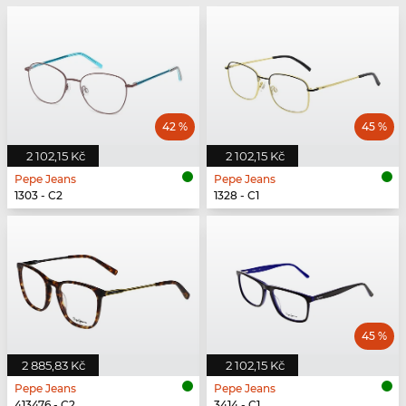
42 %
45 %
2 102,15 Kč
2 102,15 Kč
Pepe Jeans
Pepe Jeans
1303 - C2
1328 - C1
45 %
2 885,83 Kč
2 102,15 Kč
Pepe Jeans
Pepe Jeans
413476 - C2
3414 - C1