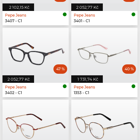
2 102,15 Kč
2 052,77 Kč
Pepe Jeans
Pepe Jeans
3407 - C1
3401 - C1
47 %
40 %
2 052,77 Kč
1 731,74 Kč
Pepe Jeans
Pepe Jeans
3402 - C1
1353 - C1