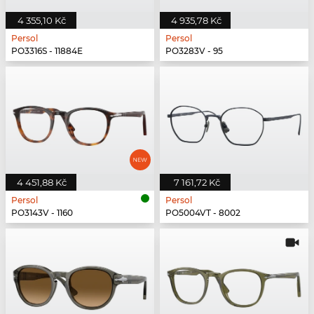
4 355,10 Kč
4 935,78 Kč
Persol
Persol
PO3316S - 11884E
PO3283V - 95
4 451,88 Kč
7 161,72 Kč
Persol
Persol
PO3143V - 1160
PO5004VT - 8002