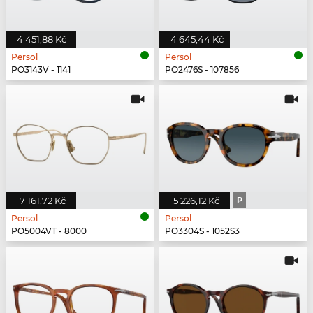
4 451,88 Kč
4 645,44 Kč
Persol
Persol
PO3143V - 1141
PO2476S - 107856
7 161,72 Kč
5 226,12 Kč
P
Persol
Persol
PO5004VT - 8000
PO3304S - 1052S3