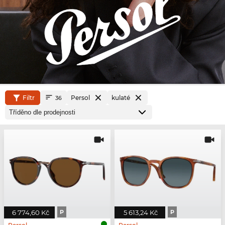
Filtr
Persol
kulaté
36
6 774,60 Kč
P
5 613,24 Kč
P