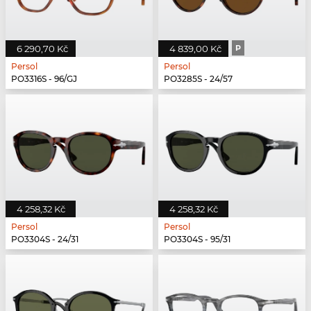
6 290,70 Kč
4 839,00 Kč
P
Persol
Persol
PO3316S - 96/GJ
PO3285S - 24/57
4 258,32 Kč
4 258,32 Kč
Persol
Persol
PO3304S - 24/31
PO3304S - 95/31