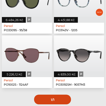
6 484,26 Kč
P
4 451,88 Kč
Persol
Persol
PO3309S - 95/58
PO3143V - 1205
5 226,12 Kč
P
4 839,00 Kč
P
Persol
Persol
PO1002S - 1124AF
PO3092SM - 9057M3
1
/1