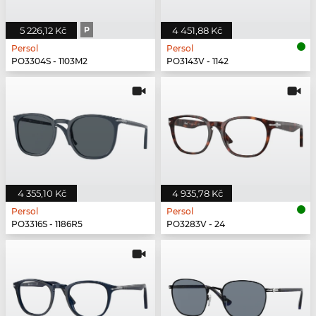
5 226,12 Kč
P
4 451,88 Kč
Persol
Persol
PO3304S - 1103M2
PO3143V - 1142
4 355,10 Kč
4 935,78 Kč
Persol
Persol
PO3316S - 1186R5
PO3283V - 24