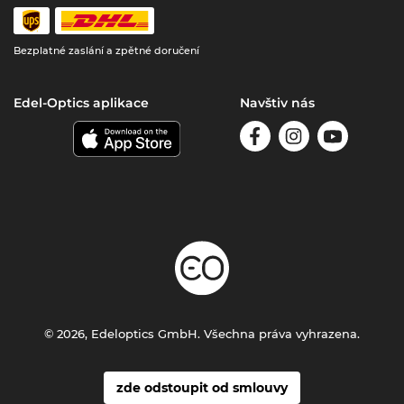
Bezplatné zaslání a zpětné doručení
Edel-Optics aplikace
Navštiv nás
© 2026, Edeloptics GmbH. Všechna práva vyhrazena.
zde odstoupit od smlouvy