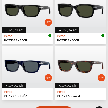
5 326,20 Kč
4 938,84 Kč
Persol
Persol
PO3398S - 95/31
PO3315S - 95/31
5 326,20 Kč
5 326,20 Kč
Persol
Persol
PO3398S - 181/R5
PO3396S - 24/31