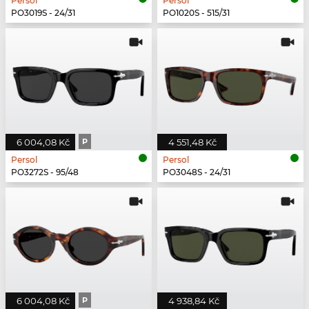
Persol
Persol
PO3019S - 24/31
PO1020S - 515/31
6 004,08 Kč
P
4 551,48 Kč
Persol
Persol
PO3272S - 95/48
PO3048S - 24/31
6 004,08 Kč
P
4 938,84 Kč