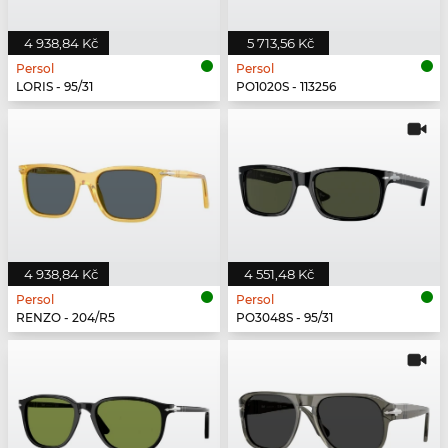
4 938,84 Kč
5 713,56 Kč
Persol
Persol
LORIS - 95/31
PO1020S - 113256
4 938,84 Kč
4 551,48 Kč
Persol
Persol
RENZO - 204/R5
PO3048S - 95/31