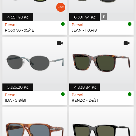
4 551,48 Kč
6 391,44 Kč
P
Persol
Persol
PO3019S - 95/4E
JEAN - 110348
5 326,20 Kč
4 938,84 Kč
Persol
Persol
IDA - 518/B1
RENZO - 24/31