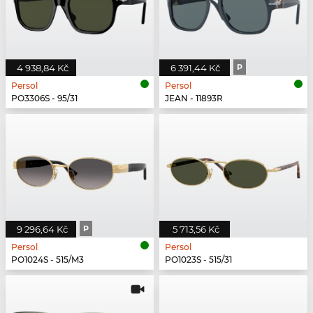
4 938,84 Kč
6 391,44 Kč
P
Persol
Persol
PO3306S - 95/31
JEAN - 11893R
9 296,64 Kč
P
5 713,56 Kč
Persol
Persol
PO1024S - 515/M3
PO1023S - 515/31