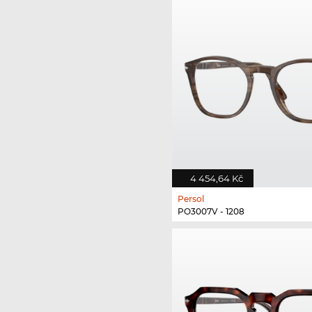
4 454,64 Kč
Persol
PO3007V - 1208