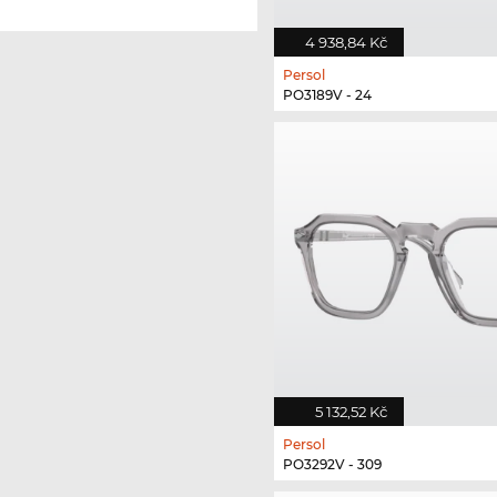
4 938,84 Kč
Persol
PO3189V - 24
5 132,52 Kč
Persol
PO3292V - 309