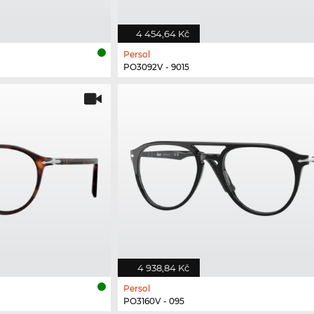
4 454,64 Kč
Persol
PO3092V - 9015
4 938,84 Kč
Persol
PO3160V - 095