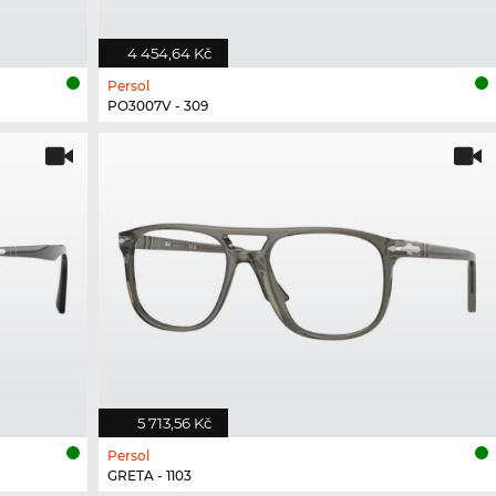
4 454,64 Kč
Persol
PO3007V - 309
5 713,56 Kč
Persol
GRETA - 1103