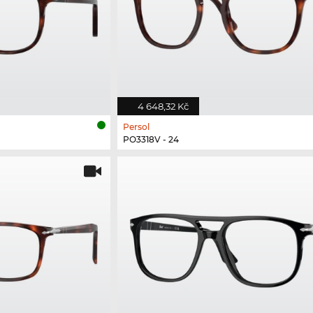
4 648,32 Kč
Persol
PO3318V - 24