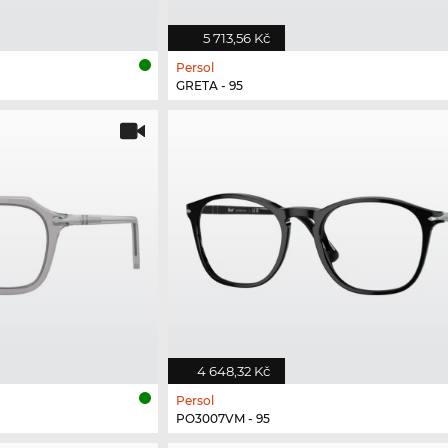
5 713,56 Kč
Persol
GRETA - 95
4 648,32 Kč
Persol
PO3007VM - 95