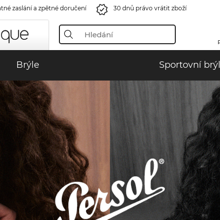
tné zaslání a zpětné doručení
30 dnů právo vrátit zboží
Brýle
Sportovní brý