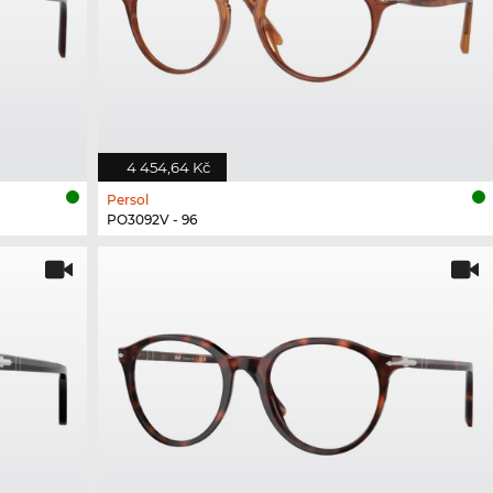
4 454,64 Kč
Persol
PO3092V - 96