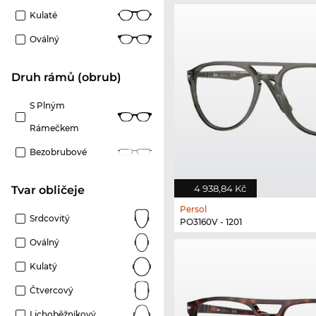
Kulaté
Oválný
Druh rámů (obrub)
S Plným
Rámečkem
Bezobrubové
4 938,84 Kč
tvar obličeje
Persol
Srdcovitý
PO3160V - 1201
Oválný
Kulatý
Čtvercový
Lichoběžníkový