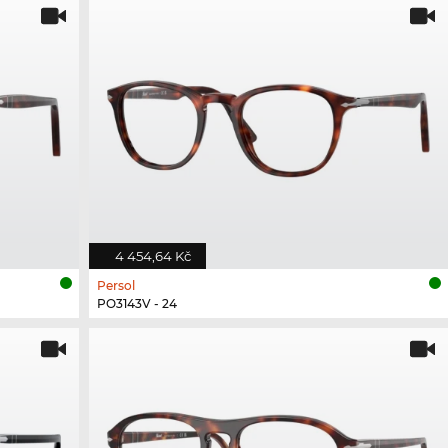
4 454,64 Kč
Persol
PO3143V - 24