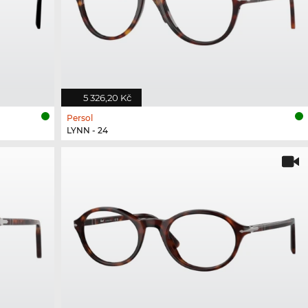
5 326,20 Kč
Persol
LYNN - 24