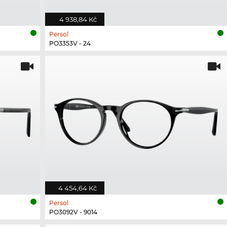
4 938,84 Kč
Persol
PO3353V - 24
4 454,64 Kč
Persol
PO3092V - 9014