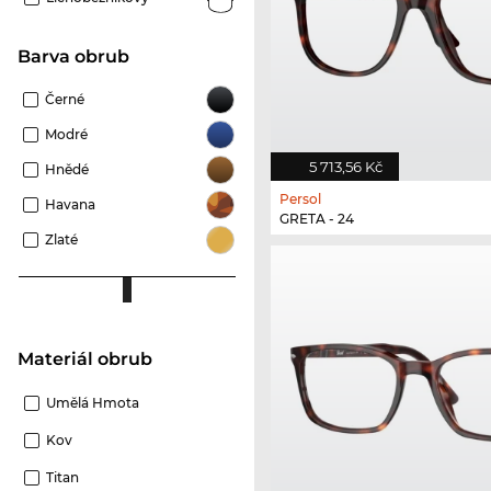
Barva obrub
Černé
Modré
5 713,56 Kč
Hnědé
Persol
Havana
GRETA - 24
Zlaté
Materiál obrub
Umělá Hmota
Kov
Titan