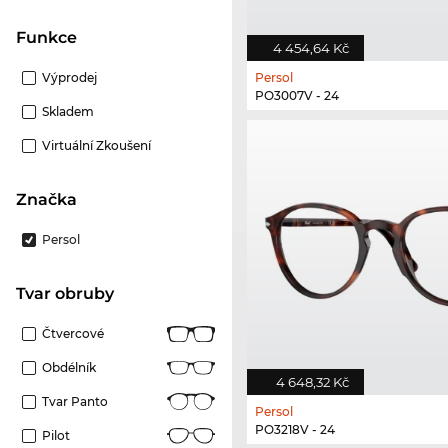
Funkce
4 454,64 Kč
Výprodej
Persol
PO3007V - 24
Skladem
Virtuální Zkoušení
Značka
Persol
Tvar obruby
Čtvercové
Obdélník
4 648,32 Kč
Tvar Panto
Persol
PO3218V - 24
Pilot