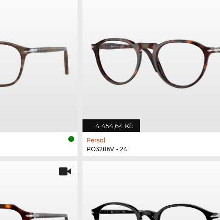
4 454,64 Kč
Persol
PO3286V - 24