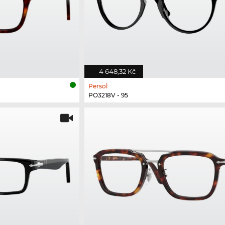
4 648,32 Kč
Persol
PO3218V - 95