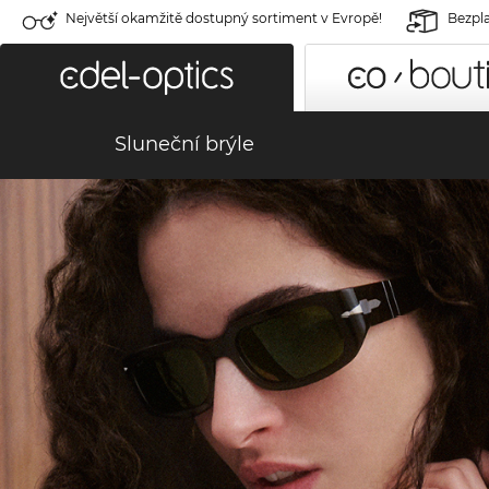
Největší okamžitě dostupný sortiment v Evropě!
Bezpla
Sluneční brýle