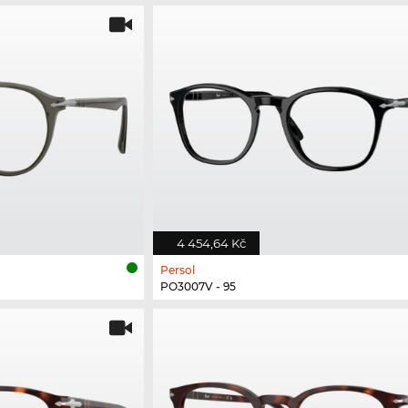
4 454,64 Kč
Persol
PO3007V - 95