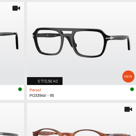
5 713,56 Kč
Persol
PO3394V - 95