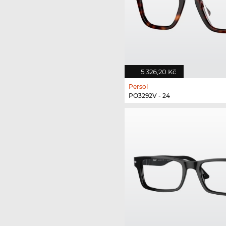
5 326,20 Kč
Persol
PO3292V - 24