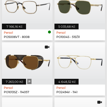
7 166,16 Kč
5 035,68 Kč
Persol
Persol
PO5006VT - 8008
PO1004S - 515/31
7 263,00 Kč
P
4 648,32 Kč
Persol
Persol
PO1013SZ - 114057
PO2494V - 1141