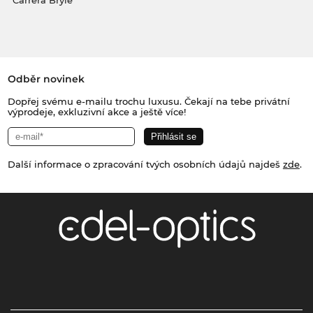
Carrera Brýle
Odběr novinek
Dopřej svému e-mailu trochu luxusu. Čekají na tebe privátní
výprodeje, exkluzivní akce a ještě více!
Další informace o zpracování tvých osobních údajů najdeš
zde
.