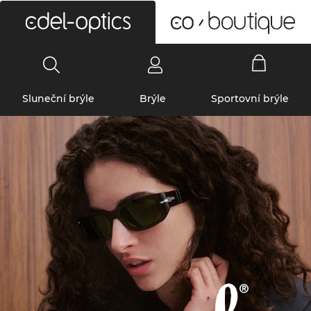
0
Sluneční brýle
Brýle
Sportovní brýle