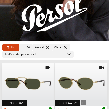
Filtr
Persol
Zlaté
54
5 713,56 Kč
6 391,44 Kč
P