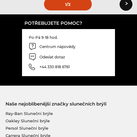
›
1
/2
POTŘEBUJETE POMOC?
Po-Pá 9-18 hod.
Centrum nápovědy
Odeslat dotaz
+44 330 818 6761
Naše nejoblíbenější značky slunečních brýlí
Ray-Ban Sluneční brýle
Oakley Sluneční brýle
Persol Sluneční brýle
Carrera Sluneční brýle