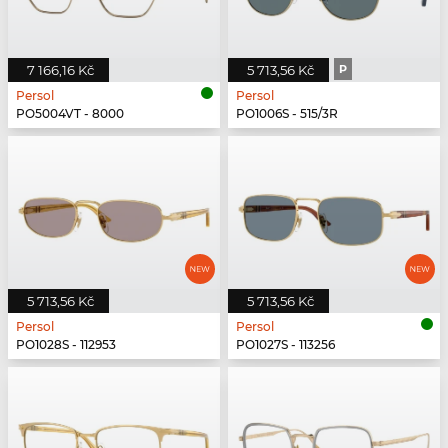
7 166,16 Kč
5 713,56 Kč
P
Persol
Persol
PO5004VT - 8000
PO1006S - 515/3R
5 713,56 Kč
5 713,56 Kč
Persol
Persol
PO1028S - 112953
PO1027S - 113256