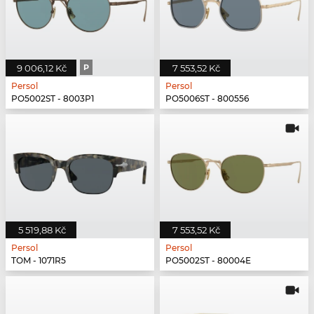
9 006,12 Kč
P
7 553,52 Kč
Persol
Persol
PO5002ST - 8003P1
PO5006ST - 800556
5 519,88 Kč
7 553,52 Kč
Persol
Persol
TOM - 1071R5
PO5002ST - 80004E