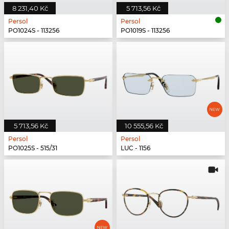
8 231,40 Kč
5 713,56 Kč
Persol
Persol
PO1024S - 113256
PO1019S - 113256
5 713,56 Kč
10 555,56 Kč
Persol
Persol
PO1025S - 515/31
LUC - 1156