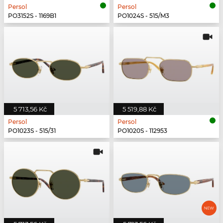
Persol
Persol
PO3152S - 1169B1
PO1024S - 515/M3
5 713,56 Kč
5 519,88 Kč
Persol
Persol
PO1023S - 515/31
PO1020S - 112953