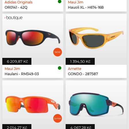
Adidas Originals
Maui Jim
OR0141 - 42Q
Hauoli XL - H674-16B
6 209,87 Kč
1 394,50 Kč
Maui Jim
Arnette
Haulani - RM349-03
GONDO - 287587
2 014,27 Kč
4 067,28 Kč