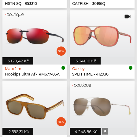
HSTN SQ - 953310
CATFISH - 30196Q
5 120,42 Kč
3 641,18 Kč
Maui Jim
Oakley
Hookipa Ultra Af - RM677-03A
SPLIT TIME - 412930
2 595,31 Kč
4 248,86 Kč
P