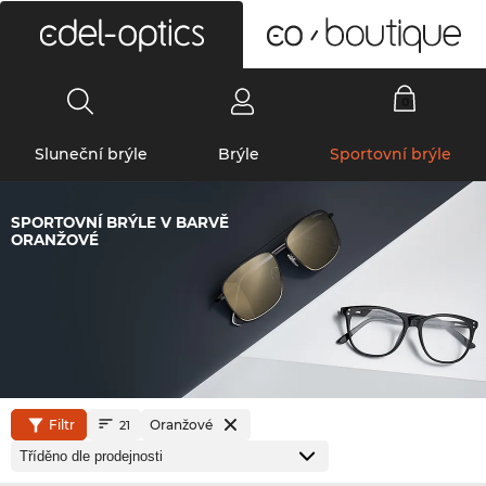
0
Sluneční brýle
Brýle
Sportovní brýle
SPORTOVNÍ BRÝLE V BARVĚ
ORANŽOVÉ
Filtr
Oranžové
21