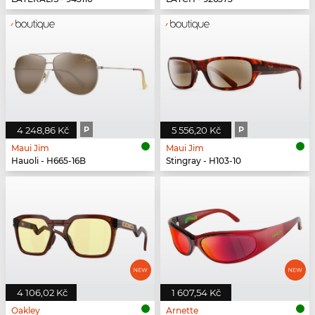
4 248,86 Kč
P
5 556,20 Kč
P
Maui Jim
Maui Jim
Hauoli - H665-16B
Stingray - H103-10
4 106,02 Kč
1 607,54 Kč
Oakley
Arnette