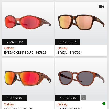
3 524,98 Kč
2 769,62 Kč
Oakley
Oakley
EYEJACKET REDUX - 943825
BRIZA - 949706
3 912,34 Kč
4 106,02 Kč
P
Oakley
Oakley
LATERALIS - 943116
LATCH - 926573