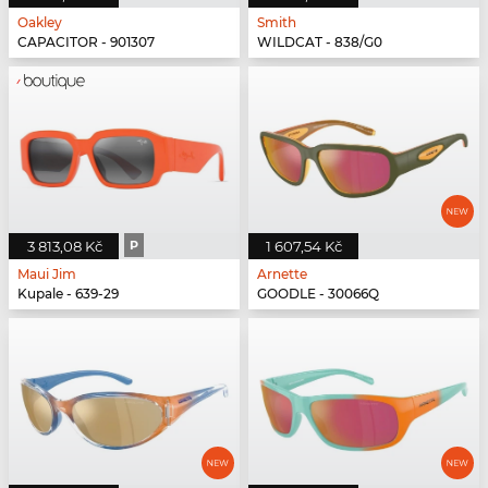
Oakley
Smith
CAPACITOR - 901307
WILDCAT - 838/G0
3 813,08 Kč
P
1 607,54 Kč
Maui Jim
Arnette
Kupale - 639-29
GOODLE - 30066Q