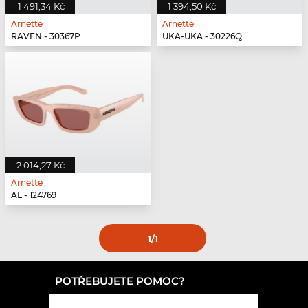
1 491,34 Kč
1 394,50 Kč
Arnette
Arnette
RAVEN - 30367P
UKA-UKA - 30226Q
2 014,27 Kč
Arnette
AL - 124769
1
/1
POTŘEBUJETE POMOC?