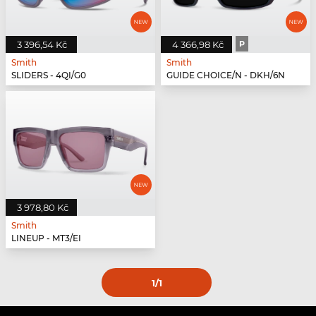
3 396,54 Kč
4 366,98 Kč
P
Smith
Smith
SLIDERS - 4QI/G0
GUIDE CHOICE/N - DKH/6N
3 978,80 Kč
Smith
LINEUP - MT3/EI
1
/1