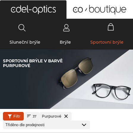
0
Sluneční brýle
Brýle
Sportovní brýle
SPORTOVNÍ BRÝLE V BARVĚ
PURPUROVÉ
Filtr
Purpurové
37