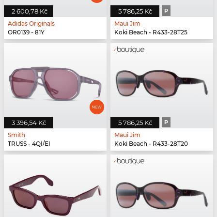
2 600,78 Kč
5 786,25 Kč
P
Adidas Originals
Maui Jim
OR0139 - 81Y
Koki Beach - R433-28T25
3 396,54 Kč
5 786,25 Kč
P
Smith
Maui Jim
TRUSS - 4QI/EI
Koki Beach - R433-28T20