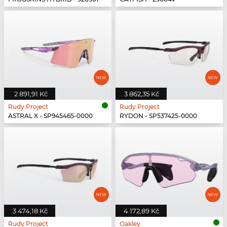
2 891,91 Kč
3 862,35 Kč
Rudy Project
Rudy Project
ASTRAL X - SP945465-0000
RYDON - SP537425-0000
3 474,18 Kč
4 172,89 Kč
Rudy Project
Oakley