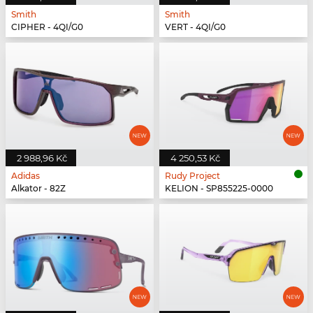
Smith
Smith
CIPHER - 4QI/G0
VERT - 4QI/G0
2 988,96 Kč
4 250,53 Kč
Adidas
Rudy Project
Alkator - 82Z
KELION - SP855225-0000