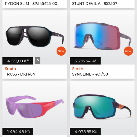
RYDON SLIM - SP545425-0000
STUNT DEVIL A - 952507
4 172,89 Kč
P
3 396,54 Kč
Smith
Smith
TRUSS - DKH/6N
SYNCLINE - 4QI/G0
1 494,48 Kč
4 075,85 Kč