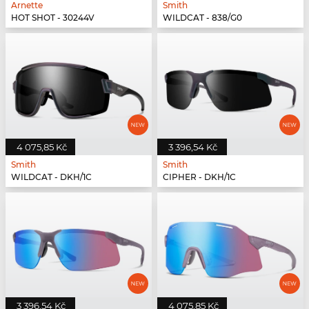
Arnette
Smith
HOT SHOT - 30244V
WILDCAT - 838/G0
4 075,85 Kč
3 396,54 Kč
Smith
Smith
WILDCAT - DKH/1C
CIPHER - DKH/1C
3 396,54 Kč
4 075,85 Kč