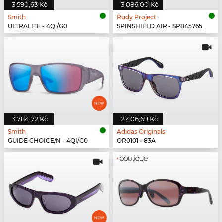
3 590,63 Kč
3 086,00 Kč
Smith
Rudy Project
ULTRALITE - 4QI/G0
SPINSHIELD AIR - SP845765-0000
3 784,72 Kč
2 406,69 Kč
Smith
Adidas Originals
GUIDE CHOICE/N - 4QI/G0
OR0101 - 83A