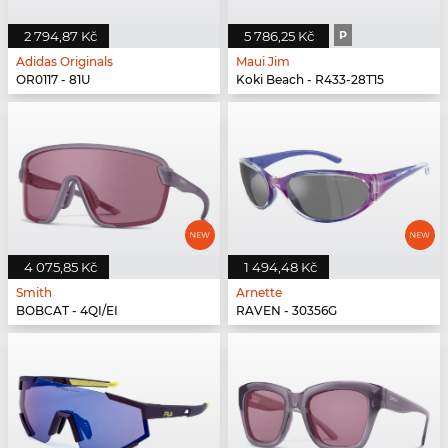
2 794,87 Kč
5 786,25 Kč
P
Adidas Originals
Maui Jim
OR0117 - 81U
Koki Beach - R433-28T15
4 075,85 Kč
1 494,48 Kč
Smith
Arnette
BOBCAT - 4QI/EI
RAVEN - 30356G