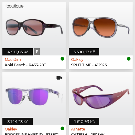
4 912,85 Kč
P
3 590,63 Kč
Maui Jim
Oakley
Koki Beach - R433-28T
SPLIT TIME - 412926
3 144,23 Kč
1 610,93 Kč
Oakley
Arnette
FROGSKINS HYBRID - 928901
CATFISH - 29084V