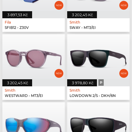
3 897,53 Kč
3 202,45 Kč
Fila
Smith
SFIB12 - Z30V
SWAY - MT3/EI
3 202,45 Kč
3 978,80 Kč
P
Smith
Smith
WESTWARD - MT3/EI
LOWDOWN 2/S - DKH/6N