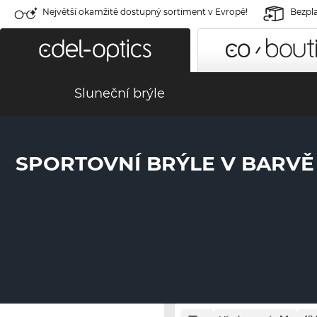
Největší okamžitě dostupný sortiment v Evropě!
Bezpla
Sluneční brýle
SPORTOVNÍ BRÝLE V BARVĚ