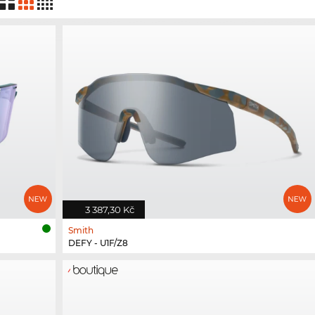
3 387,30 Kč
Smith
DEFY - U1F/Z8