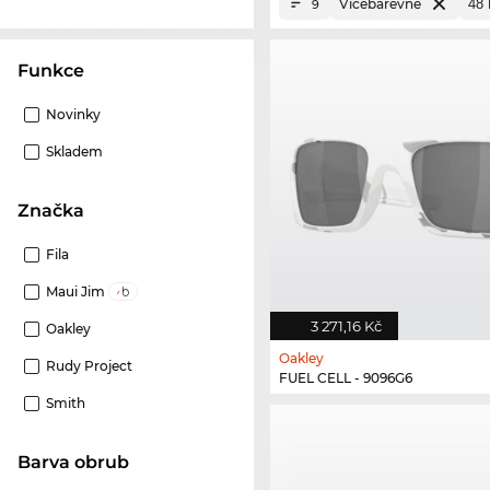
Vícebarevné
9
Funkce
Novinky
Skladem
Značka
Fila
Maui Jim
3 271,16 Kč
Oakley
Oakley
Rudy Project
FUEL CELL - 9096G6
Smith
Barva obrub