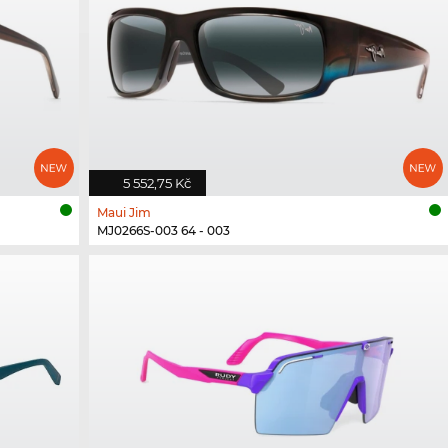
5 552,75 Kč
Maui Jim
MJ0266S-003 64 - 003