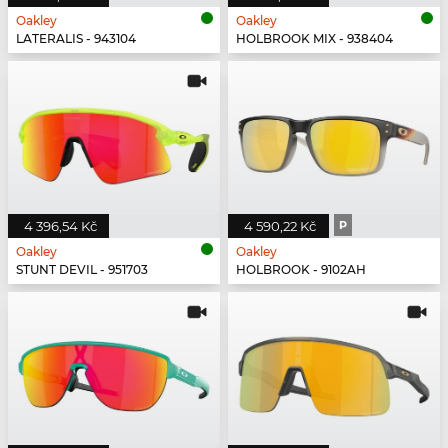
Oakley
Oakley
LATERALIS - 943104
HOLBROOK MIX - 938404
4 396,54 Kč
4 590,22 Kč
P
Oakley
Oakley
STUNT DEVIL - 951703
HOLBROOK - 9102AH