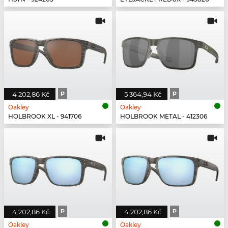
4 202,86 Kč
P
5 364,94 Kč
P
Oakley
Oakley
HOLBROOK XL - 941706
HOLBROOK METAL - 412306
4 202,86 Kč
P
4 202,86 Kč
P
Oakley
Oakley