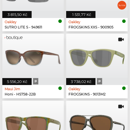
3 815,50 Kč
1 531,77 Kč
Oakley
Oakley
SUTRO LITE S - 949611
FROGSKINS XXS - 900905
5 556,20 Kč
P
3 738,02 Kč
P
Maui Jim
Oakley
Honi - HS758-22B
FROGSKINS - 9013M2