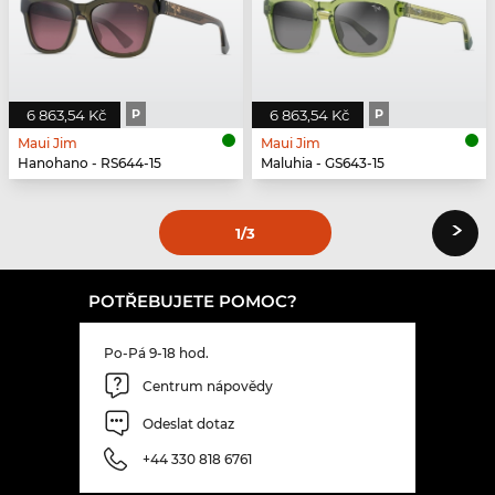
6 863,54 Kč
P
6 863,54 Kč
P
Maui Jim
Maui Jim
Hanohano - RS644-15
Maluhia - GS643-15
›
1
/3
POTŘEBUJETE POMOC?
Po-Pá 9-18 hod.
Centrum nápovědy
Odeslat dotaz
+44 330 818 6761