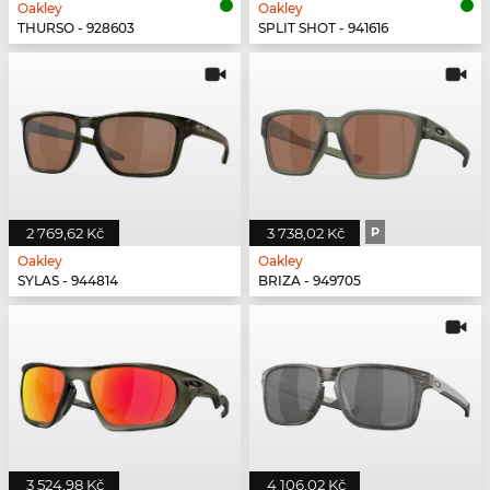
Oakley
Oakley
THURSO - 928603
SPLIT SHOT - 941616
2 769,62 Kč
3 738,02 Kč
P
Oakley
Oakley
SYLAS - 944814
BRIZA - 949705
3 524,98 Kč
4 106,02 Kč