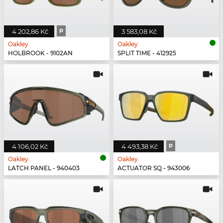
4 202,86 Kč
P
3 583,08 Kč
Oakley
Oakley
HOLBROOK - 9102AN
SPLIT TIME - 412925
4 106,02 Kč
4 493,38 Kč
P
Oakley
Oakley
LATCH PANEL - 940403
ACTUATOR SQ - 943006