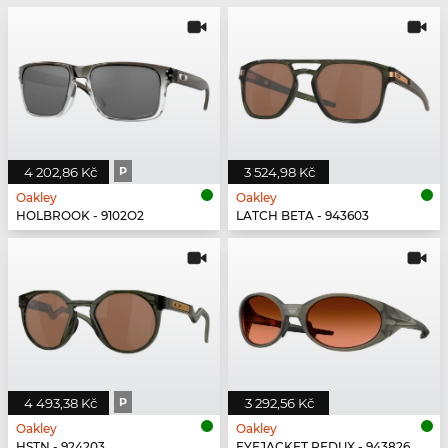
4 202,86 Kč
P
3 524,98 Kč
Oakley
Oakley
HOLBROOK - 9102O2
LATCH BETA - 943603
4 493,38 Kč
P
3 292,56 Kč
Oakley
Oakley
HSTN - 924203
EYEJACKET REDUX - 943826