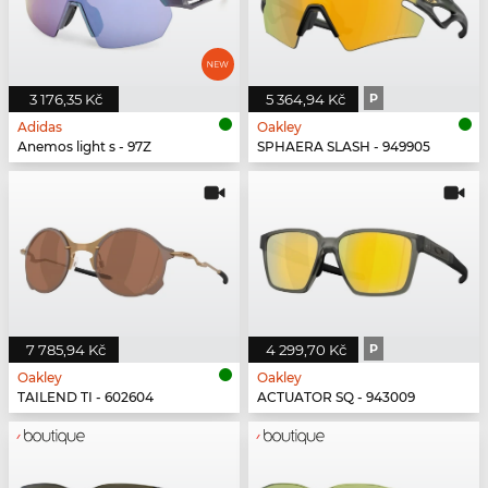
3 176,35 Kč
5 364,94 Kč
P
Adidas
Oakley
Anemos light s - 97Z
SPHAERA SLASH - 949905
7 785,94 Kč
4 299,70 Kč
P
Oakley
Oakley
TAILEND TI - 602604
ACTUATOR SQ - 943009