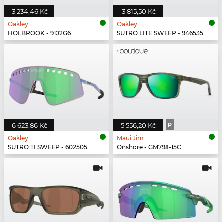
3 234,46 Kč
3 815,50 Kč
Oakley
Oakley
HOLBROOK - 9102G6
SUTRO LITE SWEEP - 946535
6 623,86 Kč
5 556,20 Kč
P
Oakley
Maui Jim
SUTRO TI SWEEP - 602505
Onshore - GM798-15C