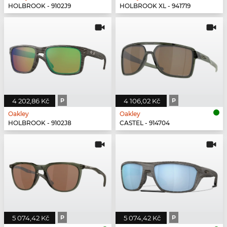
HOLBROOK - 9102J9
HOLBROOK XL - 941719
4 202,86 Kč
P
4 106,02 Kč
P
Oakley
Oakley
HOLBROOK - 9102J8
CASTEL - 914704
5 074,42 Kč
P
5 074,42 Kč
P