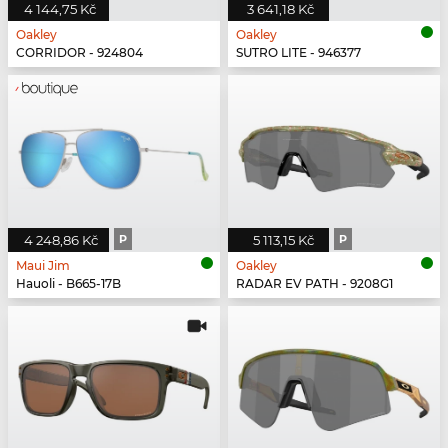
4 144,75 Kč
3 641,18 Kč
Oakley
Oakley
CORRIDOR - 924804
SUTRO LITE - 946377
4 248,86 Kč
P
5 113,15 Kč
P
Maui Jim
Oakley
Hauoli - B665-17B
RADAR EV PATH - 9208G1