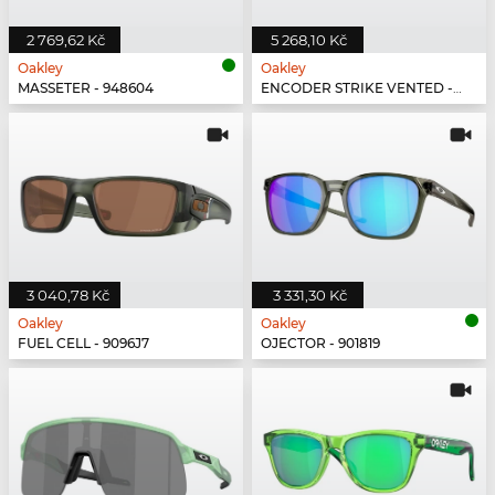
2 769,62 Kč
5 268,10 Kč
Oakley
Oakley
MASSETER - 948604
ENCODER STRIKE VENTED - 923504
3 040,78 Kč
3 331,30 Kč
Oakley
Oakley
FUEL CELL - 9096J7
OJECTOR - 901819