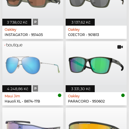
3 738,02 Kč
P
3 137,62 Kč
Oakley
Oakley
INSTAGATOR - 951405
OJECTOR - 901813
4 248,86 Kč
P
3 331,30 Kč
Maui Jim
Oakley
Hauoli XL - B674-17B
PARACORD - 950602