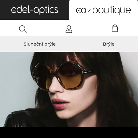
0
Sluneční brýle
Brýle