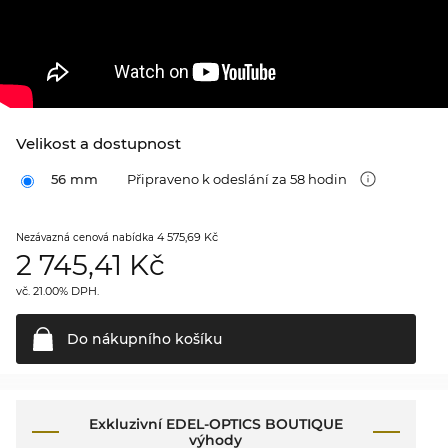
Velikost a dostupnost
56 mm
Připraveno k odeslání za 58 hodin
4 575,69 Kč
Nezávazná cenová nabídka
2 745,41
Kč
vč. 21.00% DPH.
Do nákupního
košíku
Exkluzivní EDEL-OPTICS BOUTIQUE
výhody