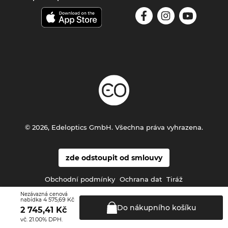
© 2026, Edeloptics GmbH. Všechna práva vyhrazena.
zde odstoupit od smlouvy
Obchodní podmínky
Ochrana dat
Tiráž
Nezávazná cenová
4 575,69 Kč
nabídka
Do nákupního
košíku
2 745,41
Kč
vč. 21.00% DPH.