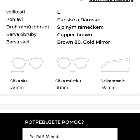
velikosti
L
Pohlaví
Pánské a Dámské
Druh rámů (obrub)
S plným rámečkem
Barva obruby
Copper-brown
Barva skel
Brown 80, Gold Mirror
Šířka skel
Šířka můstku
Délka stranic
56 mm
18 mm
140 mm
POTŘEBUJETE POMOC?
Po-Pá 9-18 hod.