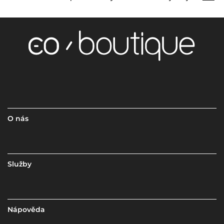
O nás
Služby
Nápověda