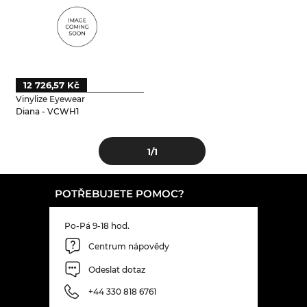
12 726,57 Kč
Vinylize Eyewear
Diana - VCWH1
1
/1
POTŘEBUJETE POMOC?
Po-Pá 9-18 hod.
Centrum nápovědy
Odeslat dotaz
+44 330 818 6761