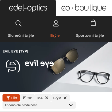
0
Sluneční brýle
Brýle
Sportovní brýle
EVIL EYE [TYP]
Filtr
854
Brýle
203