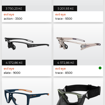
3 750,23 Kč
5 201,93 Kč
evil eye
evil eye
action - 3500
trace - 9300
4 572,86 Kč
4 572,86 Kč
evil eye
evil eye
elate - 9000
trace - 8500