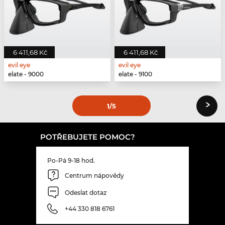
6 411,68 Kč
6 411,68 Kč
evil eye
evil eye
elate - 9000
elate - 9100
›
1
/5
POTŘEBUJETE POMOC?
Po-Pá 9-18 hod.
Centrum nápovědy
Odeslat dotaz
+44 330 818 6761