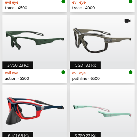
evil eye
evil eye
trace - 4500
trace - 4000
3 750,23 Kč
5 201,93 Kč
evil eye
evil eye
action - 5500
pathline - 6500
6 411,68 Kč
3 750,23 Kč