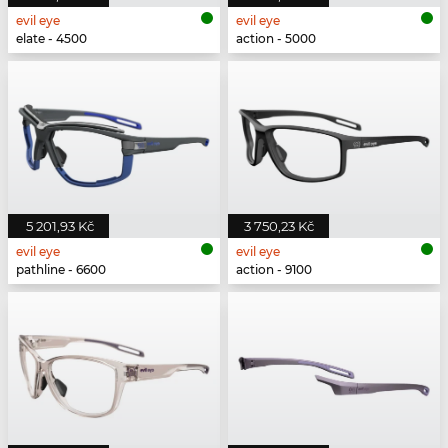
evil eye
evil eye
elate - 4500
action - 5000
5 201,93 Kč
3 750,23 Kč
evil eye
evil eye
pathline - 6600
action - 9100