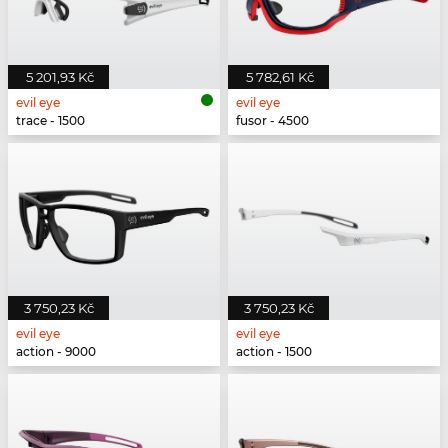
5 201,93 Kč
5 782,61 Kč
evil eye
evil eye
trace - 1500
fusor - 4500
3 750,23 Kč
3 750,23 Kč
evil eye
evil eye
action - 9000
action - 1500