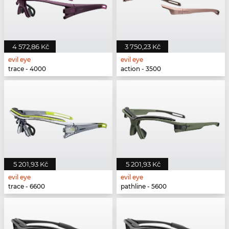
4 572,86 Kč
3 750,23 Kč
evil eye
evil eye
trace - 4000
action - 3500
5 201,93 Kč
5 201,93 Kč
evil eye
evil eye
trace - 6600
pathline - 5600