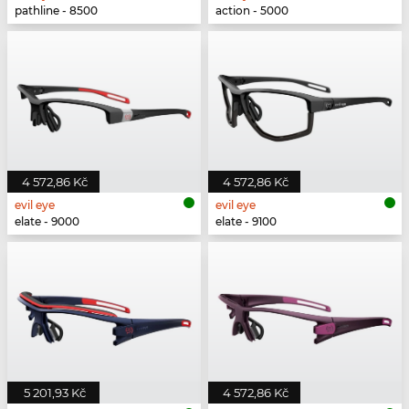
pathline - 8500
action - 5000
4 572,86 Kč
4 572,86 Kč
evil eye
evil eye
elate - 9000
elate - 9100
5 201,93 Kč
4 572,86 Kč