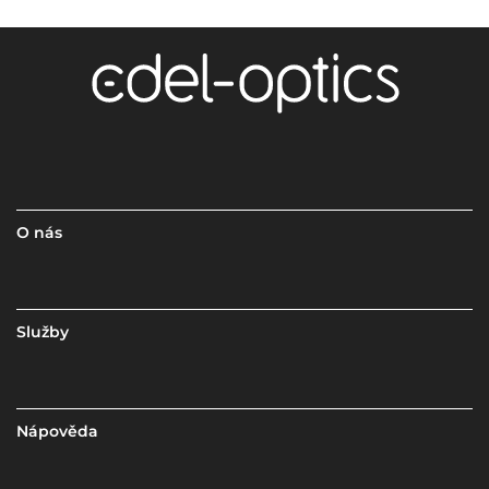
O nás
Služby
Nápověda