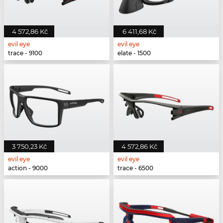
4 572,86 Kč
6 411,68 Kč
evil eye
evil eye
trace - 9100
elate - 1500
3 750,23 Kč
4 572,86 Kč
evil eye
evil eye
action - 9000
trace - 6500