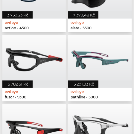
3 750,23 Kč
7 379,48 Kč
evil eye
evil eye
action - 4500
elate - 5500
5 782,61 Kč
5 201,93 Kč
evil eye
evil eye
fusor - 9300
pathline - 5000