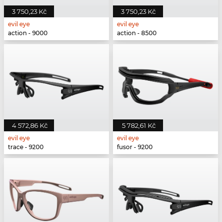
3 750,23 Kč
3 750,23 Kč
evil eye
evil eye
action - 9000
action - 8500
4 572,86 Kč
5 782,61 Kč
evil eye
evil eye
trace - 9200
fusor - 9200