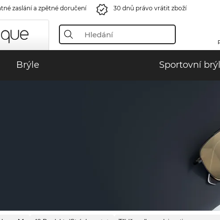
tné zaslání a zpětné doručení
30 dnů právo vrátit zboží
Brýle
Sportovní brý