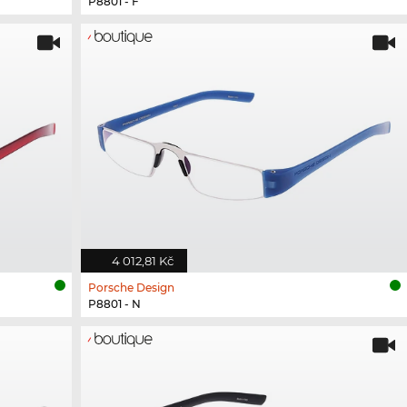
P8801 - F
4 012,81 Kč
Porsche Design
P8801 - N