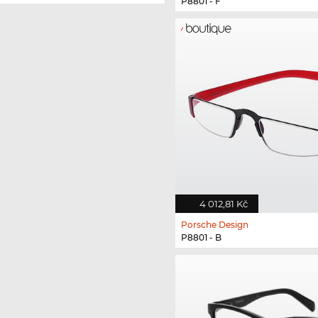
P8801 - F
4 012,81 Kč
Porsche Design
P8801 - B