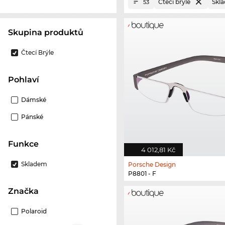
Čtecí brýle
Skl
53
Skupina produktů
Čtecí Brýle
Pohlaví
Dámské
Pánské
Funkce
4 012,81 Kč
Skladem
Porsche Design
P8801 - F
Značka
Polaroid