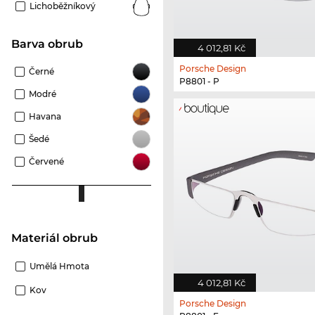
Lichoběžníkový
Barva obrub
4 012,81 Kč
Porsche Design
Černé
P8801 - P
Modré
Havana
Šedé
Červené
Materiál obrub
Umělá Hmota
4 012,81 Kč
Kov
Porsche Design