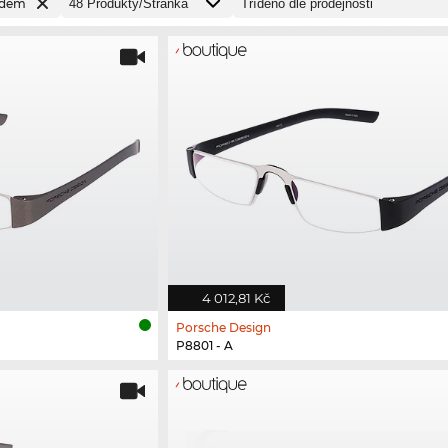
adem
4 012,81 Kč
Porsche Design
P8801 - A