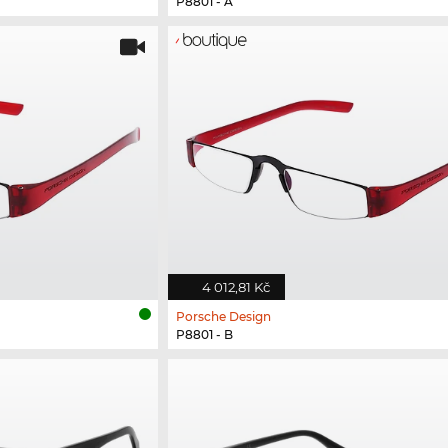
P8801 - A
4 012,81 Kč
Porsche Design
P8801 - B