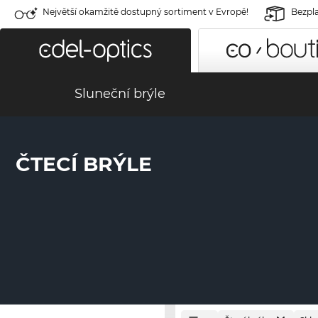
Největší okamžitě dostupný sortiment v Evropě!
Bezpla
Sluneční brýle
ČTECÍ BRÝLE