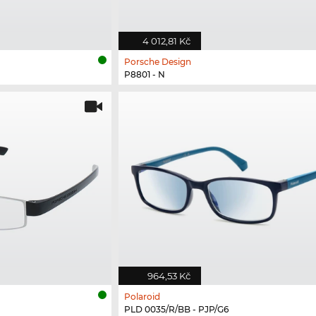
4 012,81 Kč
Porsche Design
P8801 - N
964,53 Kč
Polaroid
PLD 0035/R/BB - PJP/G6