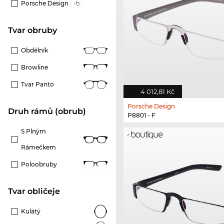
Porsche Design
Tvar obruby
Obdélník
Browline
Tvar Panto
4 012,81 Kč
Porsche Design
Druh rámů (obrub)
P8801 - F
S Plným
Rámečkem
Poloobruby
tvar obličeje
Kulatý